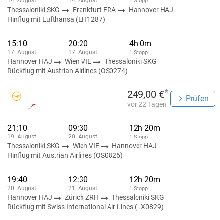
14. August
14. August
1 Stopp
Thessaloniki SKG
Frankfurt FRA
Hannover HAJ
Hinflug mit Lufthansa (LH1287)
15:10
20:20
4h 0m
17. August
17. August
1 Stopp
Hannover HAJ
Wien VIE
Thessaloniki SKG
Rückflug mit Austrian Airlines (OS0274)
*
249,00 €
Prüfen
vor 22 Tagen
21:10
09:30
12h 20m
19. August
20. August
1 Stopp
Thessaloniki SKG
Wien VIE
Hannover HAJ
Hinflug mit Austrian Airlines (OS0826)
19:40
12:30
12h 20m
20. August
21. August
1 Stopp
Hannover HAJ
Zürich ZRH
Thessaloniki SKG
Rückflug mit Swiss International Air Lines (LX0829)