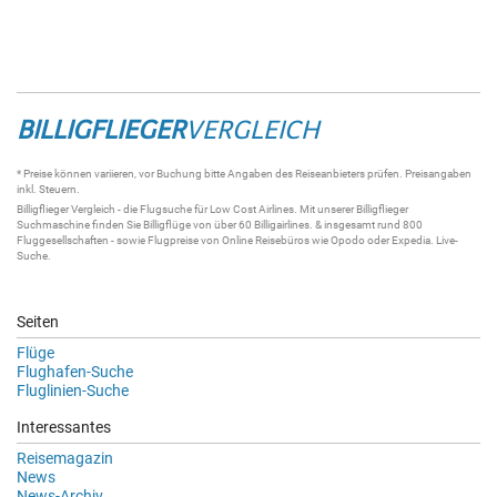
BILLIGFLIEGER
VERGLEICH
* Preise können variieren, vor Buchung bitte Angaben des Reiseanbieters prüfen. Preisangaben
inkl. Steuern.
Billigflieger
Vergleich - die
Flugsuche
für Low Cost Airlines. Mit unserer
Billigflieger
Suchmaschine
finden Sie
Billigflüge
von über 60
Billigairlines
. & insgesamt rund 800
Fluggesellschaften - sowie Flugpreise von Online Reisebüros wie Opodo oder Expedia.
Live-
Suche
.
Seiten
Flüge
Flughafen-Suche
Fluglinien-Suche
Interessantes
Reisemagazin
News
News-Archiv