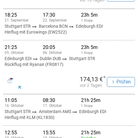
vor 16 Tagen
18:25
17:30
23h 5m
21. September
22. September
1 Stopp
Stuttgart STR
Barcelona BCN
Edinburgh EDI
Hinflug mit Eurowings (EW2522)
21:25
20:05
23h 5m
05. Oktober
06. Oktober
1 Stopp
Edinburgh EDI
Dublin DUB
Stuttgart STR
Rückflug mit Ryanair (FR0817)
*
174,13 €
Prüfen
vor 2 Tagen
11:05
08:30
21h 25m
16. Oktober
17. Oktober
1 Stopp
Stuttgart STR
Amsterdam AMS
Edinburgh EDI
Hinflug mit KLM (KL1830)
12:55
15:55
21h 25m