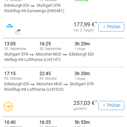
19. Oktober
19. Oktober
Direktflug
Edinburgh EDI
Stuttgart STR
Rückflug mit Eurowings (EW2481)
*
177,99 €
Prüfen
vor 2 Tagen
13:05
16:25
3h 20m
30. September
30. September
1 Stopp
Stuttgart STR
München MUC
Edinburgh EDI
Hinflug mit Lufthansa (LH2147)
17:15
22:45
3h 20m
05. Oktober
05. Oktober
1 Stopp
Edinburgh EDI
München MUC
Stuttgart STR
Rückflug mit Lufthansa (LH2525)
*
257,03 €
Prüfen
gestern
10:40
16:35
5h 55m