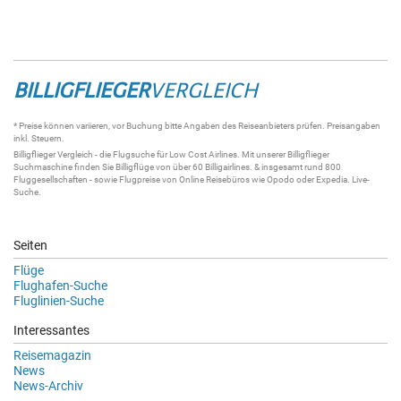
BILLIGFLIEGER
VERGLEICH
* Preise können variieren, vor Buchung bitte Angaben des Reiseanbieters prüfen. Preisangaben
inkl. Steuern.
Billigflieger
Vergleich - die
Flugsuche
für Low Cost Airlines. Mit unserer
Billigflieger
Suchmaschine
finden Sie
Billigflüge
von über 60
Billigairlines
. & insgesamt rund 800
Fluggesellschaften - sowie Flugpreise von Online Reisebüros wie Opodo oder Expedia.
Live-
Suche
.
Seiten
Flüge
Flughafen-Suche
Fluglinien-Suche
Interessantes
Reisemagazin
News
News-Archiv