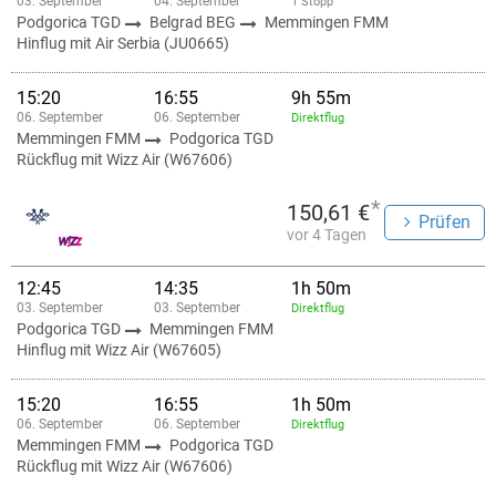
03. September
04. September
1 Stopp
Podgorica TGD
Belgrad BEG
Memmingen FMM
Hinflug mit Air Serbia (JU0665)
15:20
16:55
9h 55m
06. September
06. September
Direktflug
Memmingen FMM
Podgorica TGD
Rückflug mit Wizz Air (W67606)
*
150,61 €
Prüfen
vor 4 Tagen
12:45
14:35
1h 50m
03. September
03. September
Direktflug
Podgorica TGD
Memmingen FMM
Hinflug mit Wizz Air (W67605)
15:20
16:55
1h 50m
06. September
06. September
Direktflug
Memmingen FMM
Podgorica TGD
Rückflug mit Wizz Air (W67606)