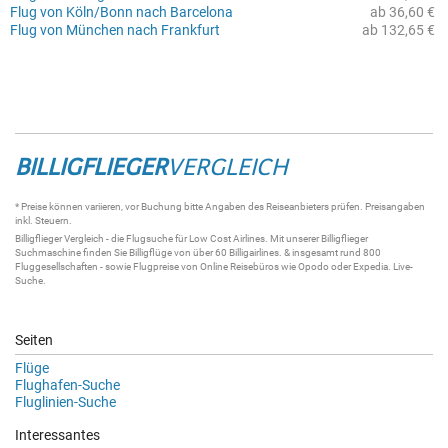
Flug von Köln/Bonn nach Barcelona
ab 36,60 €
Flug von München nach Frankfurt
ab 132,65 €
BILLIGFLIEGER
VERGLEICH
* Preise können variieren, vor Buchung bitte Angaben des Reiseanbieters prüfen. Preisangaben
inkl. Steuern.
Billigflieger
Vergleich - die
Flugsuche
für Low Cost Airlines. Mit unserer
Billigflieger
Suchmaschine
finden Sie
Billigflüge
von über 60
Billigairlines
. & insgesamt rund 800
Fluggesellschaften - sowie Flugpreise von Online Reisebüros wie Opodo oder Expedia.
Live-
Suche
.
Seiten
Flüge
Flughafen-Suche
Fluglinien-Suche
Interessantes