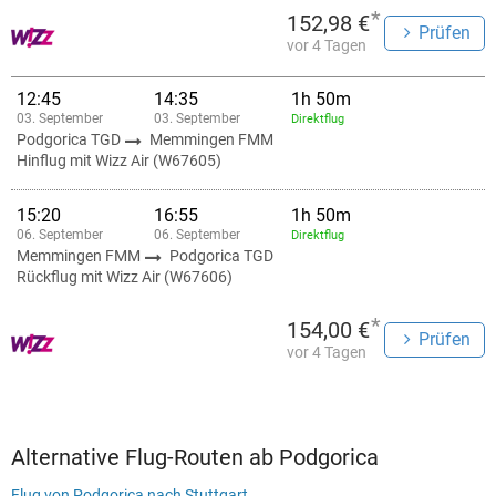
*
152,98 €
Prüfen
vor 4 Tagen
12:45
14:35
1h 50m
03. September
03. September
Direktflug
Podgorica TGD
Memmingen FMM
Hinflug mit Wizz Air (W67605)
15:20
16:55
1h 50m
06. September
06. September
Direktflug
Memmingen FMM
Podgorica TGD
Rückflug mit Wizz Air (W67606)
*
154,00 €
Prüfen
vor 4 Tagen
Alternative Flug-Routen ab Podgorica
Flug von Podgorica nach Stuttgart