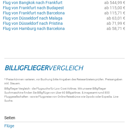
Flug von Bangkok nach Frankfurt
ab 544,99 €
Flug von Frankfurt nach Budapest
ab 115,00 €
Flug von Frankfurt nach Barcelona
ab 115,71 €
Flug von Düsseldorf nach Malaga
ab 63,01 €
Flug von Düsseldorf nach Pristina
ab 71,99 €
Flug von Hamburg nach Barcelona
ab 58,71 €
BILLIGFLIEGER
VERGLEICH
* Preise können variieren, vor Buchung bitte Angaben des Reiseanbieters prüfen. Preisangaben
inkl. Steuern.
Billigflieger
Vergleich - die
Flugsuche
für Low Cost Airlines. Mit unserer
Billigflieger
Suchmaschine
finden Sie
Billigflüge
von über 60
Billigairlines
. & insgesamt rund 800
Fluggesellschaften - sowie Flugpreise von Online Reisebüros wie Opodo oder Expedia.
Live-
Suche
.
Seiten
Flüge