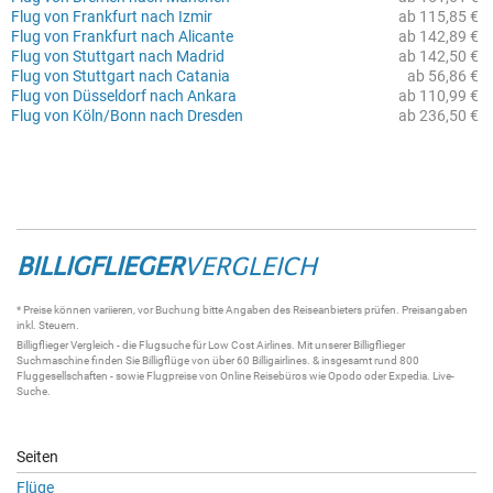
Flug von Frankfurt nach Izmir
ab 115,85 €
Flug von Frankfurt nach Alicante
ab 142,89 €
Flug von Stuttgart nach Madrid
ab 142,50 €
Flug von Stuttgart nach Catania
ab 56,86 €
Flug von Düsseldorf nach Ankara
ab 110,99 €
Flug von Köln/Bonn nach Dresden
ab 236,50 €
BILLIGFLIEGER
VERGLEICH
* Preise können variieren, vor Buchung bitte Angaben des Reiseanbieters prüfen. Preisangaben
inkl. Steuern.
Billigflieger
Vergleich - die
Flugsuche
für Low Cost Airlines. Mit unserer
Billigflieger
Suchmaschine
finden Sie
Billigflüge
von über 60
Billigairlines
. & insgesamt rund 800
Fluggesellschaften - sowie Flugpreise von Online Reisebüros wie Opodo oder Expedia.
Live-
Suche
.
Seiten
Flüge