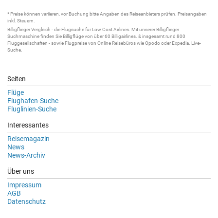
* Preise können variieren, vor Buchung bitte Angaben des Reiseanbieters prüfen. Preisangaben
inkl. Steuern.
Billigflieger
Vergleich - die
Flugsuche
für Low Cost Airlines. Mit unserer
Billigflieger
Suchmaschine
finden Sie
Billigflüge
von über 60
Billigairlines
. & insgesamt rund 800
Fluggesellschaften - sowie Flugpreise von Online Reisebüros wie Opodo oder Expedia.
Live-
Suche
.
Seiten
Flüge
Flughafen-Suche
Fluglinien-Suche
Interessantes
Reisemagazin
News
News-Archiv
Über uns
Impressum
AGB
Datenschutz