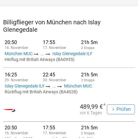
Billigflieger von München nach Islay
Glenegedale
20:50
17:55
21h 5m
16. November
17. November
2 Stopps
München MUC
...
Islay Glenegedale ILY
Hinflug mit British Airways (BA0955)
16:25
22:45
21h 5m
29. November
30. November
2 Stopps
Islay Glenegedale ILY
...
München MUC
Rückflug mit British Airways (BA4028)
*
489,99 €
Prüfen
vor 6 Tagen
20:50
17:55
21h 5m
16. November
17. November
2 Stopps