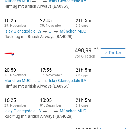
München MUC
...
Islay Glenegedale ILY
Hinflug mit British Airways (BA0955)
16:25
22:45
21h 5m
29. November
30. November
2 Stopps
Islay Glenegedale ILY
...
München MUC
Rückflug mit British Airways (BA4028)
*
490,99 €
Prüfen
vor 6 Tagen
20:50
17:55
21h 5m
16. November
17. November
2 Stopps
München MUC
...
Islay Glenegedale ILY
Hinflug mit British Airways (BA0955)
16:25
10:05
21h 5m
29. November
01. Dezember
2 Stopps
Islay Glenegedale ILY
...
München MUC
Rückflug mit British Airways (BA4028)