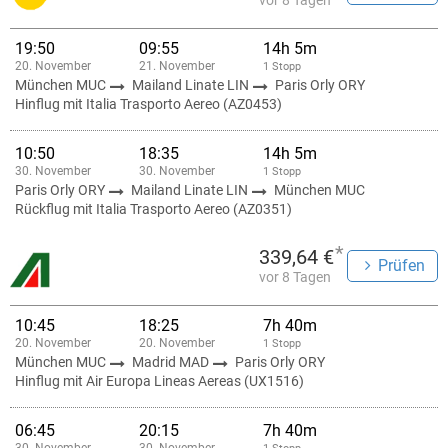
vor 8 Tagen
19:50
09:55
14h 5m
20. November
21. November
1 Stopp
München MUC
Mailand Linate LIN
Paris Orly ORY
Hinflug mit Italia Trasporto Aereo (AZ0453)
10:50
18:35
14h 5m
30. November
30. November
1 Stopp
Paris Orly ORY
Mailand Linate LIN
München MUC
Rückflug mit Italia Trasporto Aereo (AZ0351)
*
339,64 €
Prüfen
vor 8 Tagen
10:45
18:25
7h 40m
20. November
20. November
1 Stopp
München MUC
Madrid MAD
Paris Orly ORY
Hinflug mit Air Europa Lineas Aereas (UX1516)
06:45
20:15
7h 40m