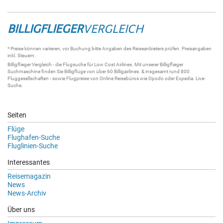
BILLIGFLIEGER
VERGLEICH
* Preise können variieren, vor Buchung bitte Angaben des Reiseanbieters prüfen. Preisangaben
inkl. Steuern.
Billigflieger
Vergleich - die
Flugsuche
für Low Cost Airlines. Mit unserer
Billigflieger
Suchmaschine
finden Sie
Billigflüge
von über 60
Billigairlines
. & insgesamt rund 800
Fluggesellschaften - sowie Flugpreise von Online Reisebüros wie Opodo oder Expedia.
Live-
Suche
.
Seiten
Flüge
Flughafen-Suche
Fluglinien-Suche
Interessantes
Reisemagazin
News
News-Archiv
Über uns