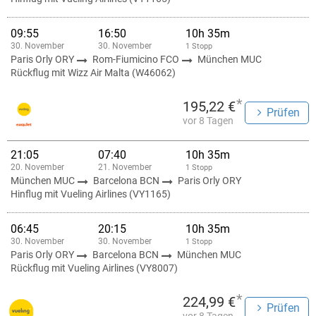
09:55
16:50
10h 35m
30. November
30. November
1 Stopp
Paris Orly ORY
Rom-Fiumicino FCO
München MUC
Rückflug mit Wizz Air Malta (W46062)
*
195,22 €
Prüfen
vor 8 Tagen
21:05
07:40
10h 35m
20. November
21. November
1 Stopp
München MUC
Barcelona BCN
Paris Orly ORY
Hinflug mit Vueling Airlines (VY1165)
06:45
20:15
10h 35m
30. November
30. November
1 Stopp
Paris Orly ORY
Barcelona BCN
München MUC
Rückflug mit Vueling Airlines (VY8007)
*
224,99 €
Prüfen