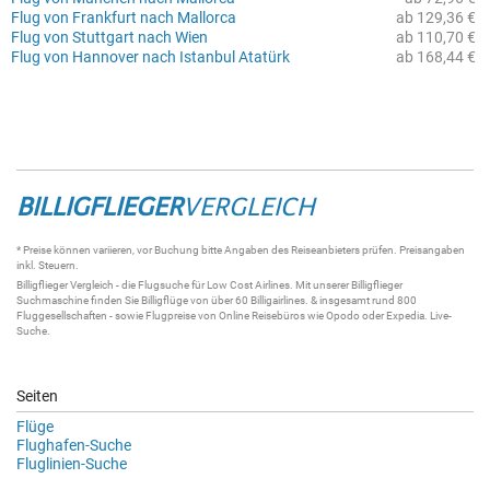
Flug von Frankfurt nach Mallorca
ab 129,36 €
Flug von Stuttgart nach Wien
ab 110,70 €
Flug von Hannover nach Istanbul Atatürk
ab 168,44 €
BILLIGFLIEGER
VERGLEICH
* Preise können variieren, vor Buchung bitte Angaben des Reiseanbieters prüfen. Preisangaben
inkl. Steuern.
Billigflieger
Vergleich - die
Flugsuche
für Low Cost Airlines. Mit unserer
Billigflieger
Suchmaschine
finden Sie
Billigflüge
von über 60
Billigairlines
. & insgesamt rund 800
Fluggesellschaften - sowie Flugpreise von Online Reisebüros wie Opodo oder Expedia.
Live-
Suche
.
Seiten
Flüge
Flughafen-Suche
Fluglinien-Suche