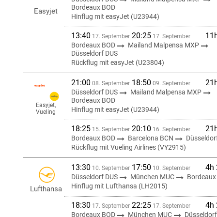
Bordeaux BOD
Easyjet
Hinflug mit easyJet (U23944)
13:40
20:25
11
17. September
17. September
Bordeaux BOD
Mailand Malpensa MXP
Düsseldorf DUS
Rückflug mit easyJet (U23804)
21:00
18:50
21
08. September
09. September
Düsseldorf DUS
Mailand Malpensa MXP
Bordeaux BOD
Easyjet,
Hinflug mit easyJet (U23944)
Vueling
18:25
20:10
21
15. September
16. September
Bordeaux BOD
Barcelona BCN
Düsseldor
Rückflug mit Vueling Airlines (VY2915)
13:30
17:50
4h
10. September
10. September
Düsseldorf DUS
München MUC
Bordeaux
Hinflug mit Lufthansa (LH2015)
Lufthansa
18:30
22:25
4h
17. September
17. September
Bordeaux BOD
München MUC
Düsseldor