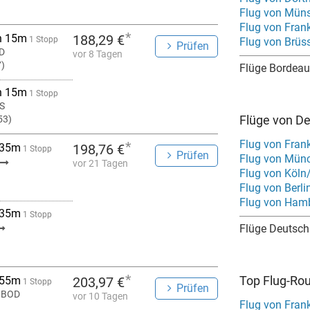
Flug von Mün
Flug von Fran
*
h 15m
188,29 €
1 Stopp
Flug von Brüs
Prüfen
D
vor 8 Tagen
7)
Flüge Bordeau
h 15m
1 Stopp
US
Flüge von D
53)
Flug von Fran
*
 35m
198,76 €
1 Stopp
Prüfen
Flug von Mün
vor 21 Tagen
Flug von Köln
Flug von Berl
Flug von Ham
 35m
1 Stopp
Flüge Deutsch
*
Top Flug-Ro
 55m
203,97 €
1 Stopp
Prüfen
 BOD
vor 10 Tagen
Flug von Fran