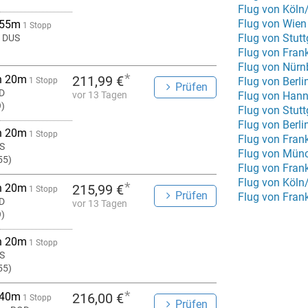
Flug von Köln
Flug von Wien
 55m
1 Stopp
Flug von Stutt
f DUS
Flug von Frank
Flug von Nür
*
h 20m
211,99 €
Flug von Berli
1 Stopp
Prüfen
D
vor 13 Tagen
Flug von Hann
9)
Flug von Stut
Flug von Berl
h 20m
1 Stopp
Flug von Fran
US
Flug von Mün
55)
Flug von Fran
Flug von Köln
*
h 20m
215,99 €
1 Stopp
Prüfen
Flug von Frank
D
vor 13 Tagen
9)
h 20m
1 Stopp
US
55)
*
 40m
216,00 €
1 Stopp
Prüfen