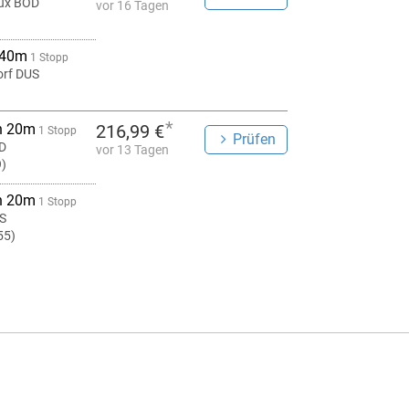
ux BOD
vor 16 Tagen
 40m
1 Stopp
orf DUS
*
h 20m
216,99 €
1 Stopp
Prüfen
D
vor 13 Tagen
9)
h 20m
1 Stopp
US
55)