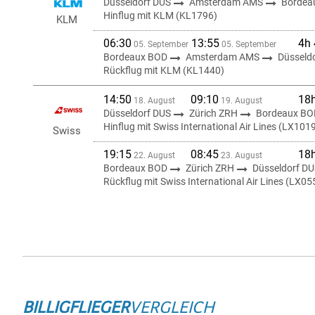
Düsseldorf DUS
Amsterdam AMS
Bordea
Hinflug mit KLM (KL1796)
KLM
06:30
13:55
4h
05. September
05. September
Bordeaux BOD
Amsterdam AMS
Düsseld
Rückflug mit KLM (KL1440)
14:50
09:10
18
18. August
19. August
Düsseldorf DUS
Zürich ZRH
Bordeaux BO
Hinflug mit Swiss International Air Lines (LX101
Swiss
19:15
08:45
18
22. August
23. August
Bordeaux BOD
Zürich ZRH
Düsseldorf D
Rückflug mit Swiss International Air Lines (LX05
BILLIGFLIEGER
VERGLEICH