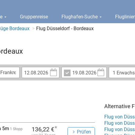
ge
Gruppenreise
Flughafen-Suche
Fluglini
lüge Bordeaux
Flug Düsseldorf - Bordeaux
ordeaux
Alternative 
Flug von Düss
Flug von Düss
*
h 5m
136,22 €
Flug von Düsse
1 Stopp
Prüfen