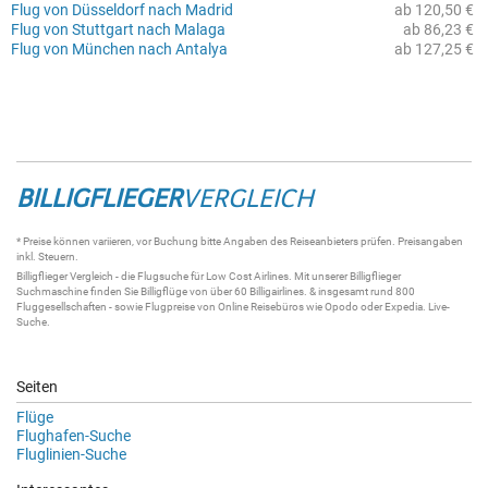
Flug von Düsseldorf nach Madrid
ab 120,50 €
Flug von Stuttgart nach Malaga
ab 86,23 €
Flug von München nach Antalya
ab 127,25 €
BILLIGFLIEGER
VERGLEICH
* Preise können variieren, vor Buchung bitte Angaben des Reiseanbieters prüfen. Preisangaben
inkl. Steuern.
Billigflieger
Vergleich - die
Flugsuche
für Low Cost Airlines. Mit unserer
Billigflieger
Suchmaschine
finden Sie
Billigflüge
von über 60
Billigairlines
. & insgesamt rund 800
Fluggesellschaften - sowie Flugpreise von Online Reisebüros wie Opodo oder Expedia.
Live-
Suche
.
Seiten
Flüge
Flughafen-Suche
Fluglinien-Suche