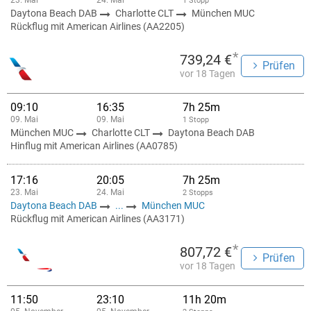
23. Mai
24. Mai
1 Stopp
Daytona Beach DAB
Charlotte CLT
München MUC
Rückflug mit American Airlines (AA2205)
*
739,24 €
Prüfen
vor 18 Tagen
09:10
16:35
7h 25m
09. Mai
09. Mai
1 Stopp
München MUC
Charlotte CLT
Daytona Beach DAB
Hinflug mit American Airlines (AA0785)
17:16
20:05
7h 25m
23. Mai
24. Mai
2 Stopps
Daytona Beach DAB
...
München MUC
Rückflug mit American Airlines (AA3171)
*
807,72 €
Prüfen
vor 18 Tagen
11:50
23:10
11h 20m