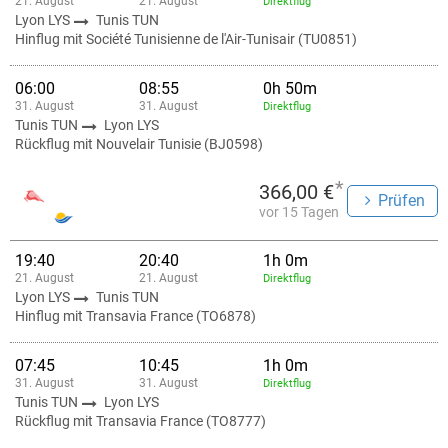
21. August
21. August
Direktflug
Lyon LYS
Tunis TUN
Hinflug mit Société Tunisienne de l'Air-Tunisair (TU0851)
06:00
08:55
0h 50m
31. August
31. August
Direktflug
Tunis TUN
Lyon LYS
Rückflug mit Nouvelair Tunisie (BJ0598)
*
366,00 €
Prüfen
vor 15 Tagen
19:40
20:40
1h 0m
21. August
21. August
Direktflug
Lyon LYS
Tunis TUN
Hinflug mit Transavia France (TO6878)
07:45
10:45
1h 0m
31. August
31. August
Direktflug
Tunis TUN
Lyon LYS
Rückflug mit Transavia France (TO8777)