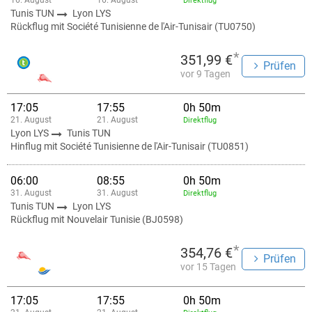
16. August
16. August
Direktflug
Tunis TUN
Lyon LYS
Rückflug mit Société Tunisienne de l'Air-Tunisair (TU0750)
*
351,99 €
Prüfen
vor 9 Tagen
17:05
17:55
0h 50m
21. August
21. August
Direktflug
Lyon LYS
Tunis TUN
Hinflug mit Société Tunisienne de l'Air-Tunisair (TU0851)
06:00
08:55
0h 50m
31. August
31. August
Direktflug
Tunis TUN
Lyon LYS
Rückflug mit Nouvelair Tunisie (BJ0598)
*
354,76 €
Prüfen
vor 15 Tagen
17:05
17:55
0h 50m