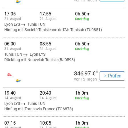
vor 15 Tagen
17:05
17:55
0h 50m
21. August
21. August
Direktflug
Lyon LYS
Tunis TUN
Hinflug mit Société Tunisienne de l'Air-Tunisair (TU0851)
06:00
08:55
0h 50m
31. August
31. August
Direktflug
Tunis TUN
Lyon LYS
Rückflug mit Nouvelair Tunisie (BJ0598)
*
346,97 €
Prüfen
vor 15 Tagen
19:40
20:40
1h 0m
14. August
14. August
Direktflug
Lyon LYS
Tunis TUN
Hinflug mit Transavia France (TO6878)
07:15
10:05
1h 0m