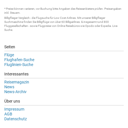
* Preise können variieren, vor Buchung bitte Angaben des Reiseanbieters prüfen. Preisangaben
inkl. Steuern.
Billigflieger
Vergleich - die
Flugsuche
für Low Cost Airlines. Mit unserer
Billigflieger
Suchmaschine
finden Sie
Billigflüge
von über 60
Billigairlines
. & insgesamt rund 800
Fluggesellschaften - sowie Flugpreise von Online Reisebüros wie Opodo oder Expedia.
Live-
Suche
.
Seiten
Flüge
Flughafen-Suche
Fluglinien-Suche
Interessantes
Reisemagazin
News
News-Archiv
Über uns
Impressum
AGB
Datenschutz