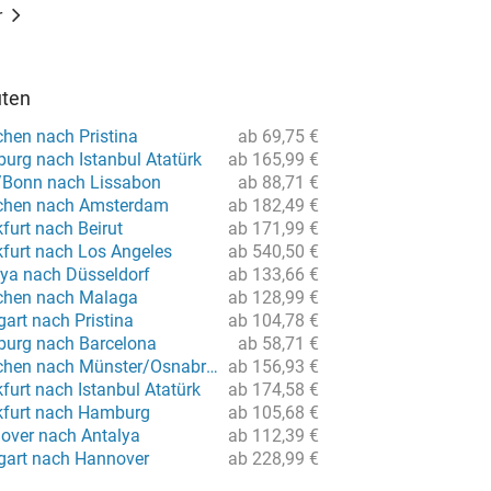
r
uten
hen nach Pristina
ab 69,75 €
urg nach Istanbul Atatürk
ab 165,99 €
/Bonn nach Lissabon
ab 88,71 €
chen nach Amsterdam
ab 182,49 €
furt nach Beirut
ab 171,99 €
kfurt nach Los Angeles
ab 540,50 €
lya nach Düsseldorf
ab 133,66 €
chen nach Malaga
ab 128,99 €
gart nach Pristina
ab 104,78 €
burg nach Barcelona
ab 58,71 €
Flug von München nach Münster/Osnabrück
ab 156,93 €
furt nach Istanbul Atatürk
ab 174,58 €
kfurt nach Hamburg
ab 105,68 €
over nach Antalya
ab 112,39 €
tgart nach Hannover
ab 228,99 €