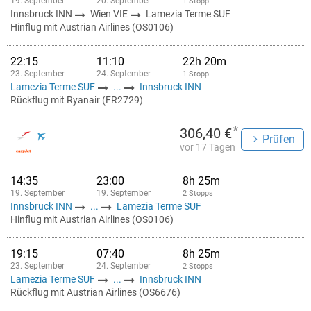
19. September
20. September
1 Stopp
Innsbruck INN
Wien VIE
Lamezia Terme SUF
Hinflug mit Austrian Airlines (OS0106)
22:15
11:10
22h 20m
23. September
24. September
1 Stopp
Lamezia Terme SUF
...
Innsbruck INN
Rückflug mit Ryanair (FR2729)
*
306,40 €
Prüfen
vor 17 Tagen
14:35
23:00
8h 25m
19. September
19. September
2 Stopps
Innsbruck INN
...
Lamezia Terme SUF
Hinflug mit Austrian Airlines (OS0106)
19:15
07:40
8h 25m
23. September
24. September
2 Stopps
Lamezia Terme SUF
...
Innsbruck INN
Rückflug mit Austrian Airlines (OS6676)