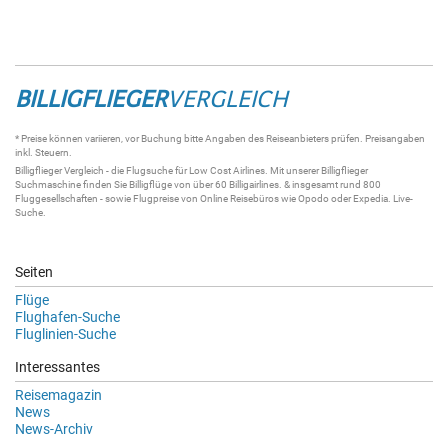
BILLIGFLIEGER
VERGLEICH
* Preise können variieren, vor Buchung bitte Angaben des Reiseanbieters prüfen. Preisangaben
inkl. Steuern.
Billigflieger
Vergleich - die
Flugsuche
für Low Cost Airlines. Mit unserer
Billigflieger
Suchmaschine
finden Sie
Billigflüge
von über 60
Billigairlines
. & insgesamt rund 800
Fluggesellschaften - sowie Flugpreise von Online Reisebüros wie Opodo oder Expedia.
Live-
Suche
.
Seiten
Flüge
Flughafen-Suche
Fluglinien-Suche
Interessantes
Reisemagazin
News
News-Archiv