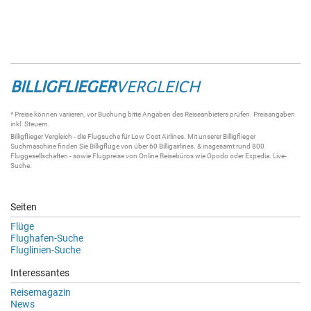
BILLIGFLIEGER
VERGLEICH
* Preise können variieren, vor Buchung bitte Angaben des Reiseanbieters prüfen. Preisangaben
inkl. Steuern.
Billigflieger
Vergleich - die
Flugsuche
für Low Cost Airlines. Mit unserer
Billigflieger
Suchmaschine
finden Sie
Billigflüge
von über 60
Billigairlines
. & insgesamt rund 800
Fluggesellschaften - sowie Flugpreise von Online Reisebüros wie Opodo oder Expedia.
Live-
Suche
.
Seiten
Flüge
Flughafen-Suche
Fluglinien-Suche
Interessantes
Reisemagazin
News