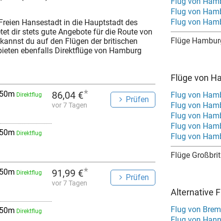
Flug von Ham
Flug von Ham
Flug von Ham
Freien Hansestadt in die Hauptstadt des
tet dir stets gute Angebote für die Route von
Flüge Hambur
kannst du auf den Flügen der britischen
 bieten ebenfalls Direktflüge von Hamburg
Flüge von H
*
 50m
86,04 €
Flug von Ham
Direktflug
Prüfen
Flug von Ham
vor 7 Tagen
Flug von Ham
Flug von Ham
 50m
Direktflug
Flug von Ham
Flüge Großbri
*
 50m
91,99 €
Direktflug
Prüfen
vor 7 Tagen
Alternative 
Flug von Bre
 50m
Direktflug
Flug von Hann