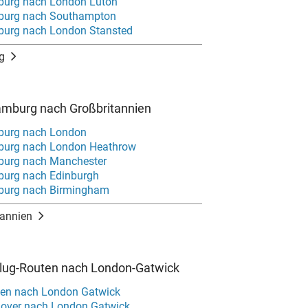
burg nach London Luton
burg nach Southampton
burg nach London Stansted
g
amburg nach Großbritannien
burg nach London
burg nach London Heathrow
burg nach Manchester
burg nach Edinburgh
burg nach Birmingham
tannien
Flug-Routen nach London-Gatwick
men nach London Gatwick
over nach London Gatwick