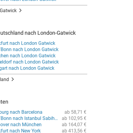
-Gatwick
eutschland nach London-Gatwick
kfurt nach London Gatwick
/Bonn nach London Gatwick
chen nach London Gatwick
eldorf nach London Gatwick
tgart nach London Gatwick
land
uten
burg nach Barcelona
ab 58,71 €
Flug von Köln/Bonn nach Istanbul Sabiha Gökcen
ab 102,95 €
nover nach München
ab 164,07 €
kfurt nach New York
ab 413,56 €