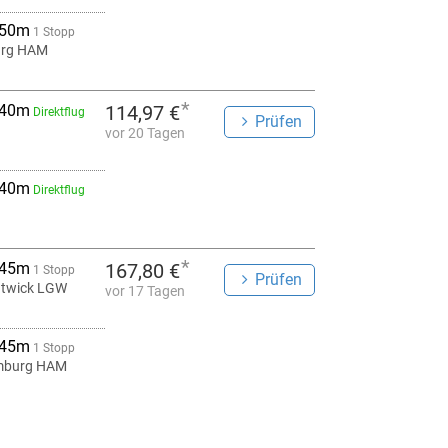
 50m
1 Stopp
rg HAM
*
 40m
114,97 €
Direktflug
Prüfen
vor 20 Tagen
 40m
Direktflug
*
 45m
167,80 €
1 Stopp
Prüfen
twick LGW
vor 17 Tagen
 45m
1 Stopp
burg HAM