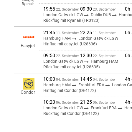
Ryanair
19:55
09:30
0h
22. September
23. September
London Gatwick LGW
Dublin DUB
Hambu
Rückflug mit Ryanair (FR0123)
21:45
22:25
0h
11. September
11. September
Hamburg HAM
London Gatwick LGW
Hinflug mit easyJet (U28636)
Easyjet
09:50
12:30
0h
22. September
22. September
London Gatwick LGW
Hamburg HAM
Rückflug mit easyJet (U28635)
10:00
14:45
4h
04. September
04. September
Hamburg HAM
Frankfurt FRA
London Ga
Hinflug mit Condor (DE4172)
Condor
10:20
21:25
4h
06. September
06. September
London Gatwick LGW
Frankfurt FRA
Ham
Rückflug mit Condor (DE4122)