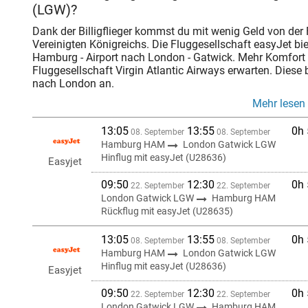
(LGW)?
Dank der Billigflieger kommst du mit wenig Geld von der 
Vereinigten Königreichs. Die Fluggesellschaft easyJet bie
Hamburg - Airport nach London - Gatwick. Mehr Komfort 
Fluggesellschaft Virgin Atlantic Airways erwarten. Diese
nach London an.
Mehr lesen
13:05
13:55
0h
08. September
08. September
Hamburg HAM
London Gatwick LGW
Hinflug mit easyJet (U28636)
Easyjet
09:50
12:30
0h
22. September
22. September
London Gatwick LGW
Hamburg HAM
Rückflug mit easyJet (U28635)
13:05
13:55
0h
08. September
08. September
Hamburg HAM
London Gatwick LGW
Hinflug mit easyJet (U28636)
Easyjet
09:50
12:30
0h
22. September
22. September
London Gatwick LGW
Hamburg HAM