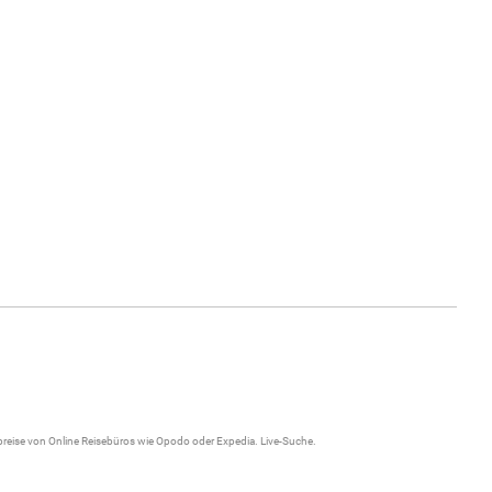
gpreise von Online Reisebüros wie Opodo oder Expedia.
Live-Suche
.