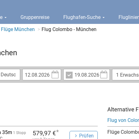
ge
Gruppenreise
Flughafen-Suche
Fluglini
Flüge München
Flug Colombo - München
nchen
Alternative 
Flug von Colo
*
Flüge Colomb
h 35m
579,97 €
1 Stopp
Prüfen
C