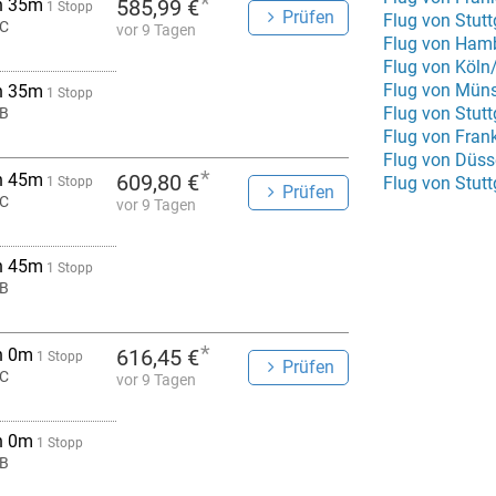
*
h 35m
585,99 €
1 Stopp
Prüfen
Flug von Stut
C
vor 9 Tagen
Flug von Hamb
Flug von Köl
h 35m
1 Stopp
Flug von Stut
B
Flug von Frank
Flug von Düss
*
h 45m
609,80 €
Flug von Stutt
1 Stopp
Prüfen
C
vor 9 Tagen
h 45m
1 Stopp
B
*
h 0m
616,45 €
1 Stopp
Prüfen
C
vor 9 Tagen
h 0m
1 Stopp
B