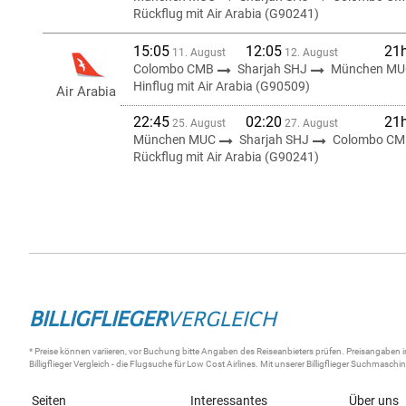
Rückflug mit Air Arabia (G90241)
15:05
12:05
21
11. August
12. August
Colombo CMB
Sharjah SHJ
München MU
Hinflug mit Air Arabia (G90509)
Air Arabia
22:45
02:20
21
25. August
27. August
München MUC
Sharjah SHJ
Colombo CM
Rückflug mit Air Arabia (G90241)
BILLIGFLIEGER
VERGLEICH
* Preise können variieren, vor Buchung bitte Angaben des Reiseanbieters prüfen. Preisangaben i
Billigflieger
Vergleich - die
Flugsuche
für Low Cost Airlines. Mit unserer
Billigflieger Suchmaschi
Seiten
Interessantes
Über uns