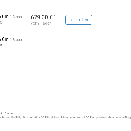
*
h 0m
679,00 €
1 Stopp
Prüfen
C
vor 9 Tagen
h 0m
1 Stopp
B
nkl. Steuern.
ne
finden Sie
Billigflüge
von über 60
Billigairlines
. & insgesamt rund 800 Fluggesellschaften - sowie Flu