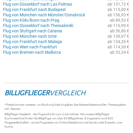
Flug von Düsseldorf nach Las Palmas
ab 131,72 €
Flug von Frankfurt nach Budapest
ab 115,00 €
Flug von München nach Münster/Osnabrück
ab 156,93 €
Flug von Köln/Bonn nach Prag
ab 89,53 €
Flug von Düsseldorf nach Thessaloniki
ab 116,99 €
Flug von Stuttgart nach Catania
ab 56,86 €
Flug von München nach Izmir
ab 139,97 €
Flug von Frankfurt nach Malaga
ab 134,26 €
Flug von Wien nach Frankfurt
ab 114,30 €
Flug von Bremen nach Mallorca
ab 53,34 €
BILLIGFLIEGER
VERGLEICH
* Preise können variieren, vor Buchung bitte Angaben des Reiseanbieters prüfen. Preisangaben
inkl. Steuern.
Billigflieger
Vergleich - die
Flugsuche
für Low Cost Airlines. Mit unserer
Billigflieger
Suchmaschine
finden Sie
Billigflüge
von über 60
Billigairlines
. & insgesamt rund 800
Fluggesellschaften - sowie Flugpreise von Online Reisebüros wie Opodo oder Expedia.
Live-
Suche
.