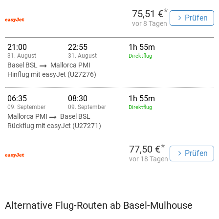
*
75,51 €
Prüfen
vor 8 Tagen
21:00
22:55
1h 55m
31. August
31. August
Direktflug
Basel BSL
Mallorca PMI
Hinflug mit easyJet (U27276)
06:35
08:30
1h 55m
09. September
09. September
Direktflug
Mallorca PMI
Basel BSL
Rückflug mit easyJet (U27271)
*
77,50 €
Prüfen
vor 18 Tagen
Alternative Flug-Routen ab Basel-Mulhouse