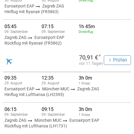
30. August
30. August
Direktflug
Euroairport EAP
Zagreb ZAG
Hinflug mit Ryanair (FR5863)
05:45
07:15
1h 45m
09. September
09. September
Direktflug
Zagreb ZAG
Euroairport EAP
Rückflug mit Ryanair (FR5862)
*
70,91 €
Prüfen
vor 11 Tagen
09:35
12:35
3h 0m
29. August
29. August
1 Stopp
Euroairport EAP
München MUC
Zagreb ZAG
Hinflug mit Lufthansa (LH2395)
06:15
09:15
3h 0m
09. September
09. September
1 Stopp
Zagreb ZAG
München MUC
Euroairport EAP
Rückflug mit Lufthansa (LH1731)