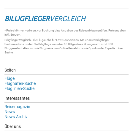
BILLIGFLIEGER
VERGLEICH
* Preise können variieren, vor Buchung bitte Angaben des Reiseanbieters prüfen. Preisangaben
inkl. Steuern.
Billigflieger
Vergleich - die
Flugsuche
für Low Cost Airlines. Mit unserer
Billigflieger
Suchmaschine
finden Sie
Billigflüge
von über 60
Billigairlines
. & insgesamt rund 800
Fluggesellschaften - sowie Flugpreise von Online Reisebüros wie Opodo oder Expedia.
Live-
Suche
.
Seiten
Flüge
Flughafen-Suche
Fluglinien-Suche
Interessantes
Reisemagazin
News
News-Archiv
Über uns