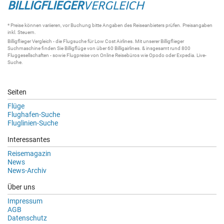
BILLIGFLIEGER
VERGLEICH
* Preise können variieren, vor Buchung bitte Angaben des Reiseanbieters prüfen. Preisangaben
inkl. Steuern.
Billigflieger
Vergleich - die
Flugsuche
für Low Cost Airlines. Mit unserer
Billigflieger
Suchmaschine
finden Sie
Billigflüge
von über 60
Billigairlines
. & insgesamt rund 800
Fluggesellschaften - sowie Flugpreise von Online Reisebüros wie Opodo oder Expedia.
Live-
Suche
.
Seiten
Flüge
Flughafen-Suche
Fluglinien-Suche
Interessantes
Reisemagazin
News
News-Archiv
Über uns
Impressum
AGB
Datenschutz