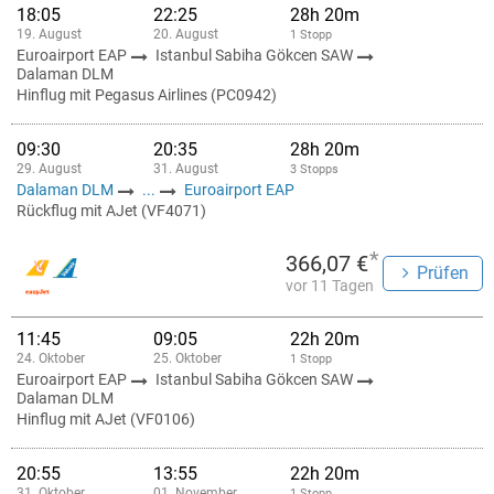
18:05
22:25
28h 20m
19. August
20. August
1 Stopp
Euroairport EAP
Istanbul Sabiha Gökcen SAW
Dalaman DLM
Hinflug mit Pegasus Airlines (PC0942)
09:30
20:35
28h 20m
29. August
31. August
3 Stopps
Dalaman DLM
...
Euroairport EAP
Rückflug mit AJet (VF4071)
*
366,07 €
Prüfen
vor 11 Tagen
11:45
09:05
22h 20m
24. Oktober
25. Oktober
1 Stopp
Euroairport EAP
Istanbul Sabiha Gökcen SAW
Dalaman DLM
Hinflug mit AJet (VF0106)
20:55
13:55
22h 20m
31. Oktober
01. November
1 Stopp