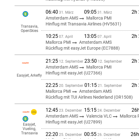
06:40
09:05
2h
31. März
31. März
Amsterdam AMS
Mallorca PMI
Hinflug mit Transavia Airlines (HV5631)
Transavia,
OpenSkies
10:25
13:05
2h
07. April
07. April
Mallorca PMI
Amsterdam AMS
Rückflug mit easyJet Europe (EC7888)
21:25
23:50
2h
12. September
12. September
Amsterdam AMS
Mallorca PMI
Hinflug mit easyJet (U27366)
Easyjet, Arkefly
22:25
01:15
2h
20. September
21. September
Mallorca PMI
Amsterdam AMS
Rückflug mit TUI Airlines Nederland (OR1508)
12:45
15:15
26
23. Dezember
24. Dezember
Amsterdam AMS
Valencia VLC
Mallorca 
Hinflug mit easyJet (U27899)
Easyjet,
Vueling,
Transavia
22:20
00:55
26h
25. Dezember
26. Dezember