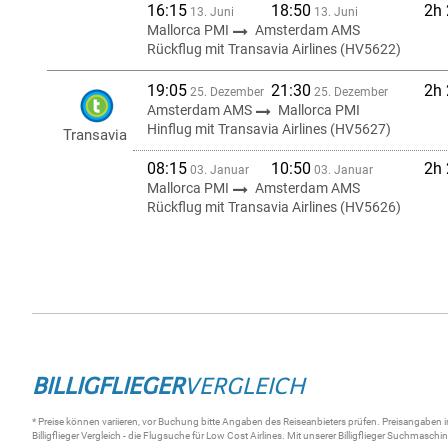
16:15
18:50
2h
13. Juni
13. Juni
Mallorca PMI
Amsterdam AMS
Rückflug mit Transavia Airlines (HV5622)
19:05
21:30
2h
25. Dezember
25. Dezember
Amsterdam AMS
Mallorca PMI
Hinflug mit Transavia Airlines (HV5627)
Transavia
08:15
10:50
2h
03. Januar
03. Januar
Mallorca PMI
Amsterdam AMS
Rückflug mit Transavia Airlines (HV5626)
BILLIGFLIEGER
VERGLEICH
* Preise können variieren, vor Buchung bitte Angaben des Reiseanbieters prüfen. Preisangaben i
Billigflieger
Vergleich - die
Flugsuche
für Low Cost Airlines. Mit unserer
Billigflieger Suchmaschi