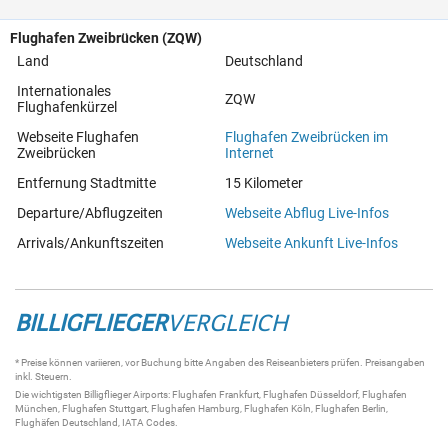
Flughafen Zweibrücken (ZQW)
Land
Deutschland
Internationales
ZQW
Flughafenkürzel
Webseite Flughafen
Flughafen Zweibrücken im
Zweibrücken
Internet
Entfernung Stadtmitte
15 Kilometer
Departure/Abflugzeiten
Webseite Abflug Live-Infos
Arrivals/Ankunftszeiten
Webseite Ankunft Live-Infos
BILLIGFLIEGER
VERGLEICH
* Preise können variieren, vor Buchung bitte Angaben des Reiseanbieters prüfen. Preisangaben
inkl. Steuern.
Die wichtigsten
Billigflieger
Airports:
Flughafen Frankfurt
,
Flughafen Düsseldorf
,
Flughafen
München
,
Flughafen Stuttgart
,
Flughafen Hamburg
,
Flughafen Köln
,
Flughafen Berlin
,
Flughäfen Deutschland
,
IATA Codes
.