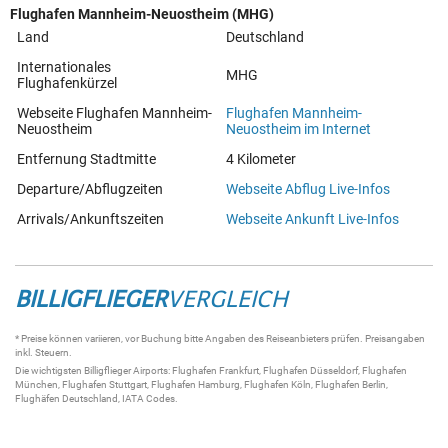
Flughafen Mannheim-Neuostheim (MHG)
Land
Deutschland
Internationales
MHG
Flughafenkürzel
Webseite Flughafen Mannheim-
Flughafen Mannheim-
Neuostheim
Neuostheim im Internet
Entfernung Stadtmitte
4 Kilometer
Departure/Abflugzeiten
Webseite Abflug Live-Infos
Arrivals/Ankunftszeiten
Webseite Ankunft Live-Infos
BILLIGFLIEGER
VERGLEICH
* Preise können variieren, vor Buchung bitte Angaben des Reiseanbieters prüfen. Preisangaben
inkl. Steuern.
Die wichtigsten
Billigflieger
Airports:
Flughafen Frankfurt
,
Flughafen Düsseldorf
,
Flughafen
München
,
Flughafen Stuttgart
,
Flughafen Hamburg
,
Flughafen Köln
,
Flughafen Berlin
,
Flughäfen Deutschland
,
IATA Codes
.