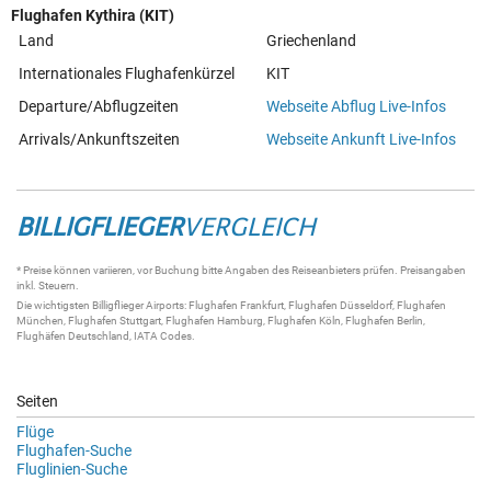
Flughafen Kythira (KIT)
Land
Griechenland
Internationales Flughafenkürzel
KIT
Departure/Abflugzeiten
Webseite Abflug Live-Infos
Arrivals/Ankunftszeiten
Webseite Ankunft Live-Infos
BILLIGFLIEGER
VERGLEICH
* Preise können variieren, vor Buchung bitte Angaben des Reiseanbieters prüfen. Preisangaben
inkl. Steuern.
Die wichtigsten
Billigflieger
Airports:
Flughafen Frankfurt
,
Flughafen Düsseldorf
,
Flughafen
München
,
Flughafen Stuttgart
,
Flughafen Hamburg
,
Flughafen Köln
,
Flughafen Berlin
,
Flughäfen Deutschland
,
IATA Codes
.
Seiten
Flüge
Flughafen-Suche
Fluglinien-Suche