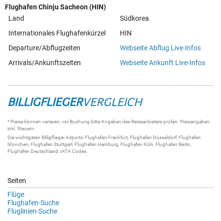
Flughafen Chinju Sacheon (HIN)
Land
Südkorea
Internationales Flughafenkürzel
HIN
Departure/Abflugzeiten
Webseite Abflug Live-Infos
Arrivals/Ankunftszeiten
Webseite Ankunft Live-Infos
BILLIGFLIEGER
VERGLEICH
* Preise können variieren, vor Buchung bitte Angaben des Reiseanbieters prüfen. Preisangaben
inkl. Steuern.
Die wichtigsten
Billigflieger
Airports:
Flughafen Frankfurt
,
Flughafen Düsseldorf
,
Flughafen
München
,
Flughafen Stuttgart
,
Flughafen Hamburg
,
Flughafen Köln
,
Flughafen Berlin
,
Flughäfen Deutschland
,
IATA Codes
.
Seiten
Flüge
Flughafen-Suche
Fluglinien-Suche