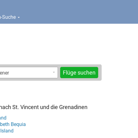
en-Suche
Flüge suchen
e nach St. Vincent und die Grenadinen
and
abeth Bequia
Island