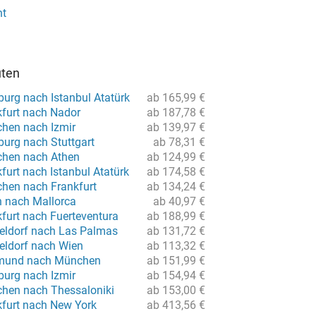
nt
uten
urg nach Istanbul Atatürk
ab 165,99 €
kfurt nach Nador
ab 187,78 €
hen nach Izmir
ab 139,97 €
urg nach Stuttgart
ab 78,31 €
chen nach Athen
ab 124,99 €
furt nach Istanbul Atatürk
ab 174,58 €
hen nach Frankfurt
ab 134,24 €
n nach Mallorca
ab 40,97 €
furt nach Fuerteventura
ab 188,99 €
eldorf nach Las Palmas
ab 131,72 €
eldorf nach Wien
ab 113,32 €
tmund nach München
ab 151,99 €
urg nach Izmir
ab 154,94 €
hen nach Thessaloniki
ab 153,00 €
kfurt nach New York
ab 413,56 €