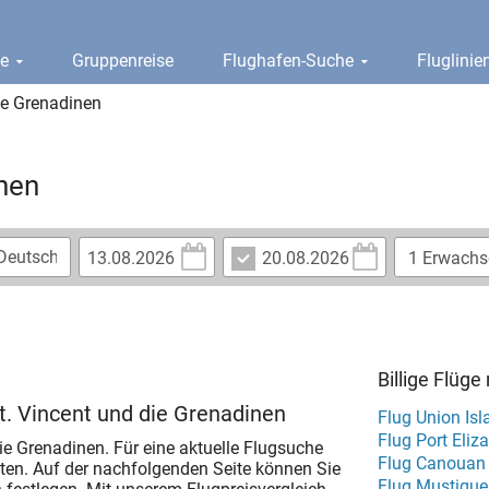
ge
Gruppenreise
Flughafen-Suche
Fluglini
ie Grenadinen
inen
Billige Flüg
St. Vincent und die Grenadinen
Flug Union Isl
Flug Port Eliz
die Grenadinen. Für eine aktuelle Flugsuche
Flug Canouan 
chten. Auf der nachfolgenden Seite können Sie
Flug Mustique