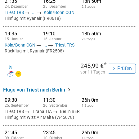
21:35
16:25
18h 50m
24. Dezember
25. Dezember
2 Stopps
Triest TRS
...
Köln/Bonn CGN
Hinflug mit Ryanair (FR0618)
19:35
19:10
18h 50m
15. Januar
16. Januar
2 Stopps
Köln/Bonn CGN
...
Triest TRS
Rückflug mit Ryanair (FR2508)
*
245,99 €
Prüfen
vor 11 Tagen
Flüge von Triest nach Berlin
09:30
11:30
26h 0m
25. September
26. September
1 Stopp
Triest TRS
Tirana TIA
Berlin BER
Hinflug mit Wizz Air Malta (W45078)
21:45
23:45
26h 0m
09. Oktober
10. Oktober
1 Stopp