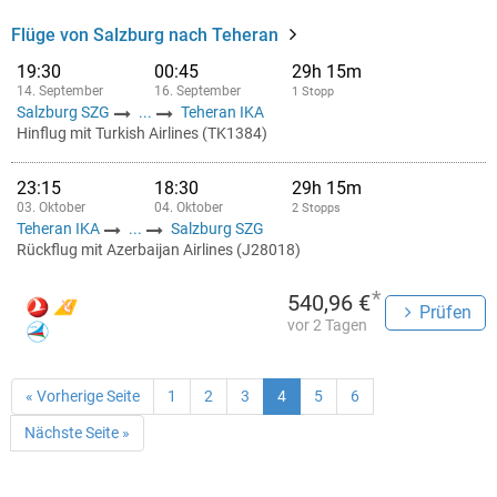
Flüge von Salzburg nach Teheran
19:30
00:45
29h 15m
14. September
16. September
1 Stopp
Salzburg SZG
...
Teheran IKA
Hinflug mit Turkish Airlines (TK1384)
23:15
18:30
29h 15m
03. Oktober
04. Oktober
2 Stopps
Teheran IKA
...
Salzburg SZG
Rückflug mit Azerbaijan Airlines (J28018)
*
540,96 €
Prüfen
vor 2 Tagen
« Vorherige Seite
1
2
3
4
5
6
Nächste Seite »