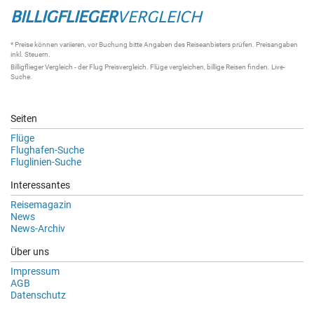
BILLIGFLIEGER
VERGLEICH
* Preise können variieren, vor Buchung bitte Angaben des Reiseanbieters prüfen. Preisangaben
inkl. Steuern.
Billigflieger Vergleich
- der
Flug Preisvergleich
.
Flüge vergleichen
, billige
Reisen
finden.
Live-
Suche
.
Seiten
Flüge
Flughafen-Suche
Fluglinien-Suche
Interessantes
Reisemagazin
News
News-Archiv
Über uns
Impressum
AGB
Datenschutz