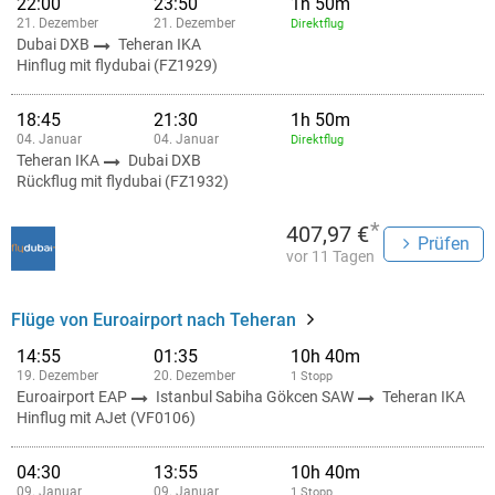
22:00
23:50
1h 50m
21. Dezember
21. Dezember
Direktflug
Dubai DXB
Teheran IKA
Hinflug mit flydubai (FZ1929)
18:45
21:30
1h 50m
04. Januar
04. Januar
Direktflug
Teheran IKA
Dubai DXB
Rückflug mit flydubai (FZ1932)
*
407,97 €
Prüfen
vor 11 Tagen
Flüge von Euroairport nach Teheran
14:55
01:35
10h 40m
19. Dezember
20. Dezember
1 Stopp
Euroairport EAP
Istanbul Sabiha Gökcen SAW
Teheran IKA
Hinflug mit AJet (VF0106)
04:30
13:55
10h 40m
09. Januar
09. Januar
1 Stopp