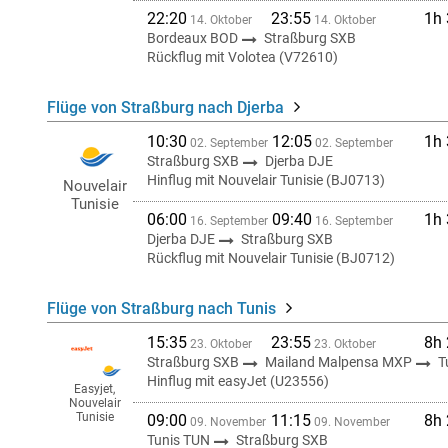
22:20
23:55
1h
14. Oktober
14. Oktober
Bordeaux BOD
Straßburg SXB
Rückflug mit Volotea (V72610)
Flüge von Straßburg nach Djerba
10:30
12:05
1h
02. September
02. September
Straßburg SXB
Djerba DJE
Hinflug mit Nouvelair Tunisie (BJ0713)
Nouvelair
Tunisie
06:00
09:40
1h
16. September
16. September
Djerba DJE
Straßburg SXB
Rückflug mit Nouvelair Tunisie (BJ0712)
Flüge von Straßburg nach Tunis
15:35
23:55
8h
23. Oktober
23. Oktober
Straßburg SXB
Mailand Malpensa MXP
T
Hinflug mit easyJet (U23556)
Easyjet,
Nouvelair
Tunisie
09:00
11:15
8h
09. November
09. November
Tunis TUN
Straßburg SXB