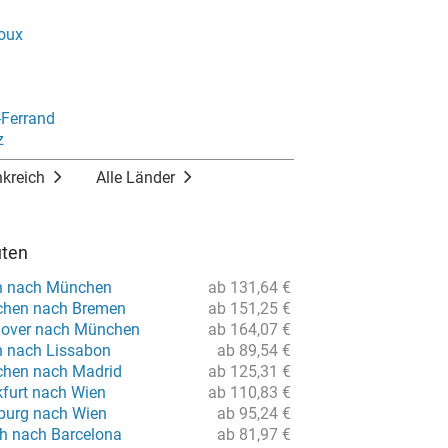
oux
-Ferrand
z
nkreich
Alle Länder
uten
in nach München
ab 131,64 €
chen nach Bremen
ab 151,25 €
nover nach München
ab 164,07 €
in nach Lissabon
ab 89,54 €
chen nach Madrid
ab 125,31 €
kfurt nach Wien
ab 110,83 €
burg nach Wien
ab 95,24 €
ch nach Barcelona
ab 81,97 €