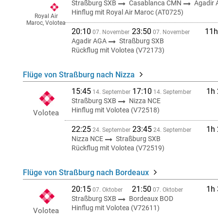
Straßburg SXB
Casablanca CMN
Agadir
Hinflug mit Royal Air Maroc (AT0725)
Royal Air
Maroc, Volotea
20:10
23:50
11h
07. November
07. November
Agadir AGA
Straßburg SXB
Rückflug mit Volotea (V72173)
Flüge von Straßburg nach Nizza
15:45
17:10
1h
14. September
14. September
Straßburg SXB
Nizza NCE
Hinflug mit Volotea (V72518)
Volotea
22:25
23:45
1h
24. September
24. September
Nizza NCE
Straßburg SXB
Rückflug mit Volotea (V72519)
Flüge von Straßburg nach Bordeaux
20:15
21:50
1h
07. Oktober
07. Oktober
Straßburg SXB
Bordeaux BOD
Hinflug mit Volotea (V72611)
Volotea