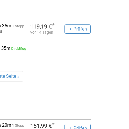
*
h 35m
119,19 €
1 Stopp
Prüfen
XB
vor 14 Tagen
 35m
Direktflug
te Seite »
*
h 20m
151,99 €
1 Stopp
Prüfen