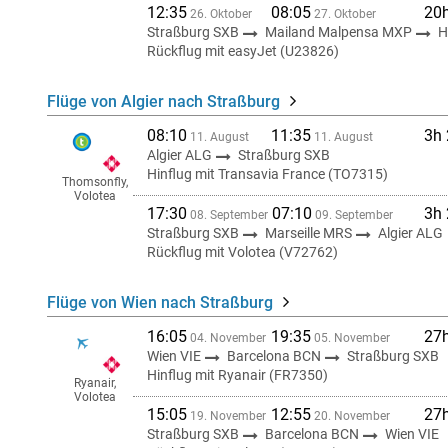
12:35
08:05
20
26. Oktober
27. Oktober
Straßburg SXB
Mailand Malpensa MXP
H
Rückflug mit easyJet (U23826)
Flüge von Algier nach Straßburg
08:10
11:35
3h
11. August
11. August
Algier ALG
Straßburg SXB
Hinflug mit Transavia France (TO7315)
Thomsonfly,
Volotea
17:30
07:10
3h
08. September
09. September
Straßburg SXB
Marseille MRS
Algier ALG
Rückflug mit Volotea (V72762)
Flüge von Wien nach Straßburg
16:05
19:35
27
04. November
05. November
Wien VIE
Barcelona BCN
Straßburg SXB
Hinflug mit Ryanair (FR7350)
Ryanair,
Volotea
15:05
12:55
27
19. November
20. November
Straßburg SXB
Barcelona BCN
Wien VIE