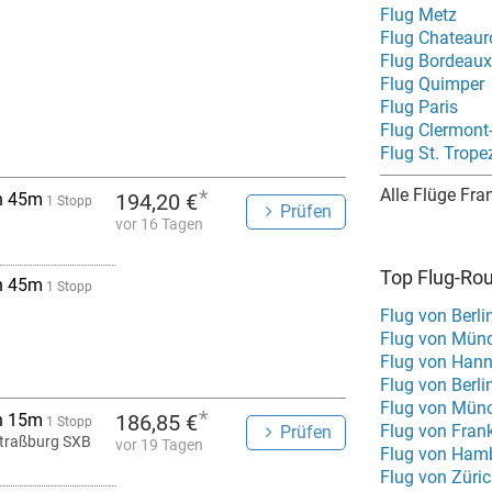
Flug Metz
Flug Chateaur
Flug Bordeaux
Flug Quimper
Flug Paris
Flug Clermont
Flug St. Trope
*
Alle Flüge Fra
h 45m
194,20 €
1 Stopp
Prüfen
B
vor 16 Tagen
Top Flug-Ro
h 45m
1 Stopp
Flug von Berl
Flug von Mün
Flug von Han
Flug von Berl
Flug von Mün
*
h 15m
186,85 €
1 Stopp
Flug von Fran
Prüfen
traßburg SXB
vor 19 Tagen
Flug von Ham
Flug von Züri