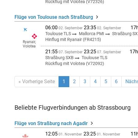
Rückflug mit Volotea (V72326)
Flüge von Toulouse nach Straßburg
06:00
23:35
17
02. September
02. September
Toulouse TLS
Mallorca PMI
Straßburg S
Hinflug mit Ryanair (FR4215)
Ryanair,
Volotea
21:55
23:25
17h
07. September
07. September
Straßburg SXB
Toulouse TLS
Rückflug mit Volotea (V72092)
« Vorherige Seite
1
2
3
4
5
6
Nächs
Beliebte Flugverbindungen ab Strassbourg
Flüge von Straßburg nach Agadir
12:05
23:25
11
01. November
01. November