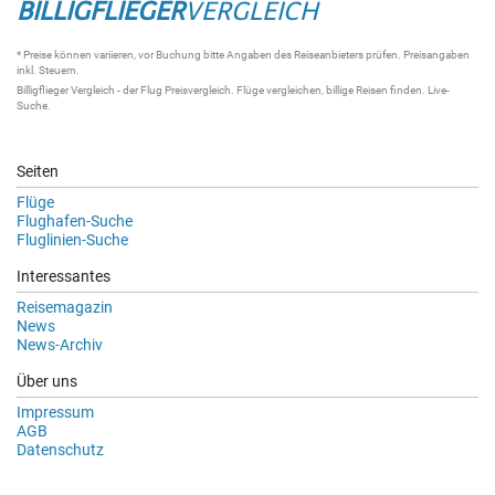
BILLIGFLIEGER
VERGLEICH
* Preise können variieren, vor Buchung bitte Angaben des Reiseanbieters prüfen. Preisangaben
inkl. Steuern.
Billigflieger Vergleich
- der
Flug Preisvergleich
.
Flüge vergleichen
, billige
Reisen
finden.
Live-
Suche
.
Seiten
Flüge
Flughafen-Suche
Fluglinien-Suche
Interessantes
Reisemagazin
News
News-Archiv
Über uns
Impressum
AGB
Datenschutz