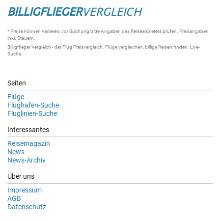
BILLIGFLIEGER
VERGLEICH
* Preise können variieren, vor Buchung bitte Angaben des Reiseanbieters prüfen. Preisangaben
inkl. Steuern.
Billigflieger Vergleich
- der
Flug Preisvergleich
.
Flüge vergleichen
, billige
Reisen
finden.
Live-
Suche
.
Seiten
Flüge
Flughafen-Suche
Fluglinien-Suche
Interessantes
Reisemagazin
News
News-Archiv
Über uns
Impressum
AGB
Datenschutz