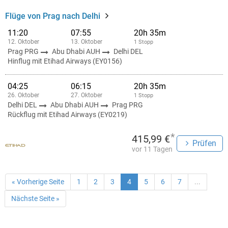
Flüge von Prag nach Delhi
11:20
07:55
20h 35m
12. Oktober
13. Oktober
1 Stopp
Prag PRG
Abu Dhabi AUH
Delhi DEL
Hinflug mit Etihad Airways (EY0156)
04:25
06:15
20h 35m
26. Oktober
27. Oktober
1 Stopp
Delhi DEL
Abu Dhabi AUH
Prag PRG
Rückflug mit Etihad Airways (EY0219)
*
415,99 €
Prüfen
vor 11 Tagen
« Vorherige Seite
1
2
3
4
5
6
7
...
Nächste Seite »