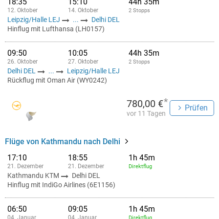
18:35
15:10
44h 35m
12. Oktober
14. Oktober
2 Stopps
Leipzig/Halle LEJ
...
Delhi DEL
Hinflug mit Lufthansa (LH0157)
09:50
10:05
44h 35m
26. Oktober
27. Oktober
2 Stopps
Delhi DEL
...
Leipzig/Halle LEJ
Rückflug mit Oman Air (WY0242)
*
780,00 €
Prüfen
vor 11 Tagen
Flüge von Kathmandu nach Delhi
17:10
18:55
1h 45m
21. Dezember
21. Dezember
Direktflug
Kathmandu KTM
Delhi DEL
Hinflug mit IndiGo Airlines (6E1156)
06:50
09:05
1h 45m
04. Januar
04. Januar
Direktflug