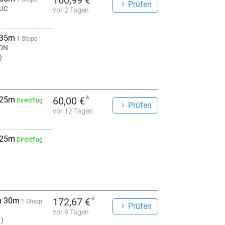
160,99 €
Prüfen
UC
vor 2 Tagen
 35m
1 Stopp
GDN
)
*
 25m
60,00 €
Direktflug
Prüfen
vor 12 Tagen
 25m
Direktflug
*
h 30m
172,67 €
1 Stopp
Prüfen
vor 9 Tagen
1)