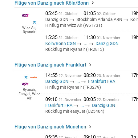
Flüge von Danzig nach Köln/Bonn
05:45
01:05
19
01. Oktober
02. Oktober
Danzig GDN
Stockholm Arlanda ARN
Köl
Hinflug mit Wizz Air (W61731)
Wizz Air,
Ryanair
15:35
11:30
19
31. Oktober
01. November
Köln/Bonn CGN
...
Danzig GDN
Rückflug mit Ryanair (FR2813)
Flüge von Danzig nach Frankfurt
14:55
08:20
17
22. November
23. November
Danzig GDN
...
Frankfurt FRA
Hinflug mit Ryanair (FR3279)
Ryanair,
Easyjet, Wizz
Air
09:10
00:05
17
21. Dezember
22. Dezember
Frankfurt FRA
...
Danzig GDN
Rückflug mit easyJet (U25404)
Flüge von Danzig nach München
05:35
09:10
3h
27. August
27. August