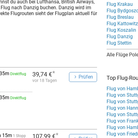
kannst du auch bei Lufthansa, British Airways,
Flug Krakau
ten Flug nach Danzig buchen. Danzig wird im
Flug Bydgosz
te Flugrouten sieht der Flugplan aktuell für
Flug Breslau
Flug Kattowitz
Flug Koszalin
Flug Danzig
Flug Stettin
Alle Flüge Pol
*
 35m
39,74 €
Direktflug
Prüfen
Top Flug-Ro
vor 18 Tagen
Flug von Ham
Flug von Stutt
 35m
Direktflug
Flug von Stut
Flug von Han
Flug von Stut
Flug von Fran
Flug von Hamb
Flug von Frie
*
h 15m
107,99 €
1 Stopp