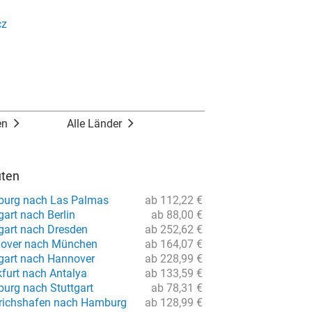
cz
en
Alle Länder
uten
burg nach Las Palmas
ab 112,22 €
gart nach Berlin
ab 88,00 €
tgart nach Dresden
ab 252,62 €
nover nach München
ab 164,07 €
tgart nach Hannover
ab 228,99 €
kfurt nach Antalya
ab 133,59 €
urg nach Stuttgart
ab 78,31 €
drichshafen nach Hamburg
ab 128,99 €