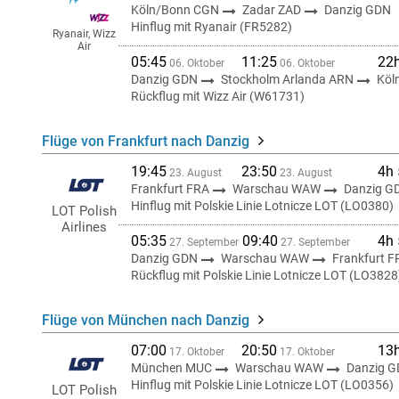
Köln/Bonn CGN
Zadar ZAD
Danzig GDN
Hinflug mit Ryanair (FR5282)
Ryanair, Wizz
Air
05:45
11:25
22
06. Oktober
06. Oktober
Danzig GDN
Stockholm Arlanda ARN
Köl
Rückflug mit Wizz Air (W61731)
Flüge von Frankfurt nach Danzig
19:45
23:50
4h
23. August
23. August
Frankfurt FRA
Warschau WAW
Danzig G
Hinflug mit Polskie Linie Lotnicze LOT (LO0380)
LOT Polish
Airlines
05:35
09:40
4h
27. September
27. September
Danzig GDN
Warschau WAW
Frankfurt F
Rückflug mit Polskie Linie Lotnicze LOT (LO3828
Flüge von München nach Danzig
07:00
20:50
13
17. Oktober
17. Oktober
München MUC
Warschau WAW
Danzig 
Hinflug mit Polskie Linie Lotnicze LOT (LO0356)
LOT Polish