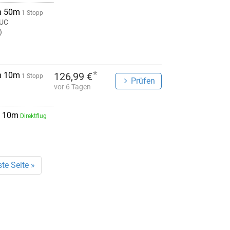
h 50m
1 Stopp
UC
)
*
h 10m
126,99 €
1 Stopp
Prüfen
vor 6 Tagen
 10m
Direktflug
te Seite »