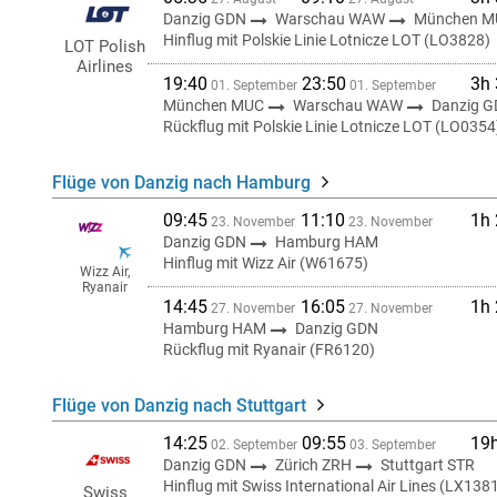
Danzig GDN
Warschau WAW
München M
Hinflug mit Polskie Linie Lotnicze LOT (LO3828)
LOT Polish
Airlines
19:40
23:50
3h
01. September
01. September
München MUC
Warschau WAW
Danzig 
Rückflug mit Polskie Linie Lotnicze LOT (LO0354
Flüge von Danzig nach Hamburg
09:45
11:10
1h
23. November
23. November
Danzig GDN
Hamburg HAM
Hinflug mit Wizz Air (W61675)
Wizz Air,
Ryanair
14:45
16:05
1h
27. November
27. November
Hamburg HAM
Danzig GDN
Rückflug mit Ryanair (FR6120)
Flüge von Danzig nach Stuttgart
14:25
09:55
19
02. September
03. September
Danzig GDN
Zürich ZRH
Stuttgart STR
Hinflug mit Swiss International Air Lines (LX138
Swiss