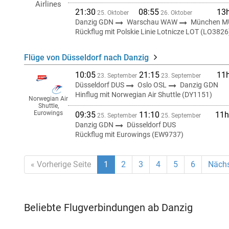
Airlines
21:30
08:55
13
25. Oktober
26. Oktober
Danzig GDN
Warschau WAW
München M
Rückflug mit Polskie Linie Lotnicze LOT (LO3826
Flüge von Düsseldorf nach Danzig
10:05
21:15
11
23. September
23. September
Düsseldorf DUS
Oslo OSL
Danzig GDN
Hinflug mit Norwegian Air Shuttle (DY1151)
Norwegian Air
Shuttle,
Eurowings
09:35
11:10
11h
25. September
25. September
Danzig GDN
Düsseldorf DUS
Rückflug mit Eurowings (EW9737)
« Vorherige Seite
1
2
3
4
5
6
Nächs
Beliebte Flugverbindungen ab Danzig