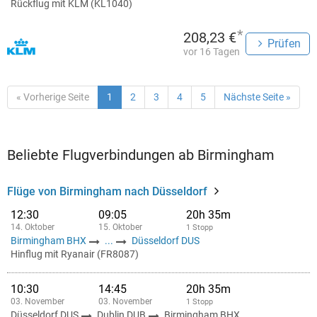
Rückflug mit KLM (KL1040)
*
208,23 €
Prüfen
vor 16 Tagen
« Vorherige Seite
1
2
3
4
5
Nächste Seite »
Beliebte Flugverbindungen ab Birmingham
Flüge von Birmingham nach Düsseldorf
12:30
09:05
20h 35m
14. Oktober
15. Oktober
1 Stopp
Birmingham BHX
...
Düsseldorf DUS
Hinflug mit Ryanair (FR8087)
10:30
14:45
20h 35m
03. November
03. November
1 Stopp
Düsseldorf DUS
Dublin DUB
Birmingham BHX