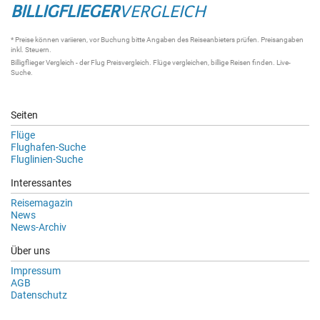
BILLIGFLIEGER
VERGLEICH
* Preise können variieren, vor Buchung bitte Angaben des Reiseanbieters prüfen. Preisangaben
inkl. Steuern.
Billigflieger Vergleich
- der
Flug Preisvergleich
.
Flüge vergleichen
, billige
Reisen
finden.
Live-
Suche
.
Seiten
Flüge
Flughafen-Suche
Fluglinien-Suche
Interessantes
Reisemagazin
News
News-Archiv
Über uns
Impressum
AGB
Datenschutz