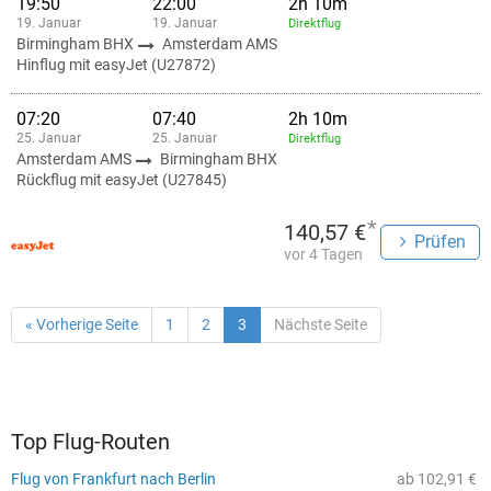
19:50
22:00
2h 10m
19. Januar
19. Januar
Direktflug
Birmingham BHX
Amsterdam AMS
Hinflug mit easyJet (U27872)
07:20
07:40
2h 10m
25. Januar
25. Januar
Direktflug
Amsterdam AMS
Birmingham BHX
Rückflug mit easyJet (U27845)
*
140,57 €
Prüfen
vor 4 Tagen
« Vorherige Seite
1
2
3
Nächste Seite
Top Flug-Routen
Flug von Frankfurt nach Berlin
ab 102,91 €