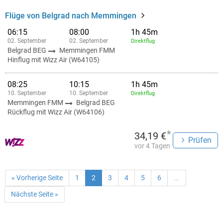
Flüge von Belgrad nach Memmingen
06:15
08:00
1h 45m
02. September
02. September
Direktflug
Belgrad BEG
Memmingen FMM
Hinflug mit Wizz Air (W64105)
08:25
10:15
1h 45m
10. September
10. September
Direktflug
Memmingen FMM
Belgrad BEG
Rückflug mit Wizz Air (W64106)
*
34,19 €
Prüfen
vor 4 Tagen
« Vorherige Seite
1
2
3
4
5
6
...
Nächste Seite »