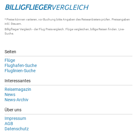
BILLIGFLIEGER
VERGLEICH
* Preise können variieren, vor Buchung bitte Angaben des Reiseanbieters prüfen. Preisangaben
inkl. Steuern.
Billigflieger Vergleich
- der
Flug Preisvergleich
.
Flüge vergleichen
, billige
Reisen
finden.
Live-
Suche
.
Seiten
Flüge
Flughafen-Suche
Fluglinien-Suche
Interessantes
Reisemagazin
News
News-Archiv
Über uns
Impressum
AGB
Datenschutz