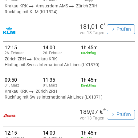
01. März
01. März
1 Stopp
Krakau KRK
Amsterdam AMS
Zürich ZRH
Rückflug mit KLM (KL1324)
*
181,01 €
Prüfen
vor 13 Tagen
12:15
14:00
1h 45m
26. Februar
26. Februar
Direktflug
Zürich ZRH
Krakau KRK
Hinflug mit Swiss International Air Lines (LX1370)
09:50
11:35
1h 45m
01. März
01. März
Direktflug
Krakau KRK
Zürich ZRH
Rückflug mit Swiss International Air Lines (LX1371)
*
189,97 €
Prüfen
vor 13 Tagen
12:15
14:00
1h 45m