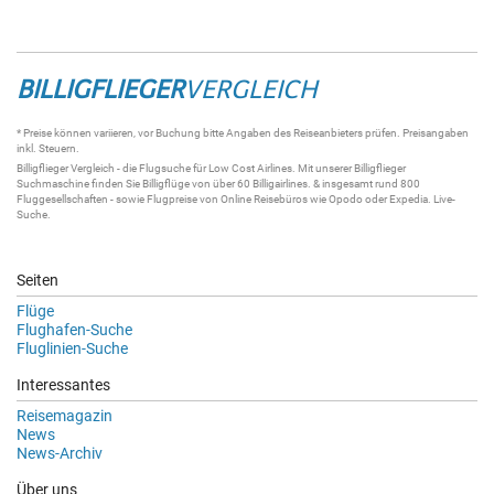
BILLIGFLIEGER
VERGLEICH
* Preise können variieren, vor Buchung bitte Angaben des Reiseanbieters prüfen. Preisangaben
inkl. Steuern.
Billigflieger
Vergleich - die
Flugsuche
für Low Cost Airlines. Mit unserer
Billigflieger
Suchmaschine
finden Sie
Billigflüge
von über 60
Billigairlines
. & insgesamt rund 800
Fluggesellschaften - sowie Flugpreise von Online Reisebüros wie Opodo oder Expedia.
Live-
Suche
.
Seiten
Flüge
Flughafen-Suche
Fluglinien-Suche
Interessantes
Reisemagazin
News
News-Archiv
Über uns