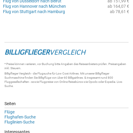
Flug von Düsseldorf nach Beirut
ab 151,99 €
Flug von Hannover nach München
ab 164,07 €
Flug von Stuttgart nach Hamburg
ab 78,61 €
BILLIGFLIEGER
VERGLEICH
* Preise können variieren, vor Buchung bitte Angaben des Reiseanbieters prüfen. Preisangaben
inkl. Steuern.
Billigflieger
Vergleich - die
Flugsuche
für Low Cost Airlines. Mit unserer
Billigflieger
Suchmaschine
finden Sie
Billigflüge
von über 60
Billigairlines
. & insgesamt rund 800
Fluggesellschaften - sowie Flugpreise von Online Reisebüros wie Opodo oder Expedia.
Live-
Suche
.
Seiten
Flüge
Flughafen-Suche
Fluglinien-Suche
Interessantes