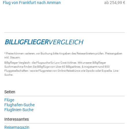
Flug von Frankfurt nach Amman
ab 254,99 €
BILLIGFLIEGER
VERGLEICH
* Preise können variieren, vor Buchung bitte Angaben des Reiseanbieters prüfen. Preisangaben
inkl. Steuern.
Billigflieger
Vergleich - die
Flugsuche
für Low Cost Airlines. Mit unserer
Billigflieger
Suchmaschine
finden Sie
Billigflüge
von über 60
Billigairlines
. & insgesamt rund 800
Fluggesellschaften - sowie Flugpreise von Online Reisebüros wie Opodo oder Expedia.
Live-
Suche
.
Seiten
Flüge
Flughafen-Suche
Fluglinien-Suche
Interessantes
Reisemagazin