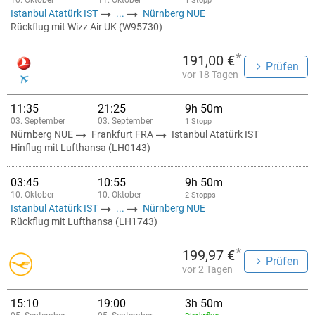
10. Oktober
11. Oktober
1 Stopp
Istanbul Atatürk IST
...
Nürnberg NUE
Rückflug mit Wizz Air UK (W95730)
*
191,00 €
Prüfen
vor 18 Tagen
11:35
21:25
9h 50m
03. September
03. September
1 Stopp
Nürnberg NUE
Frankfurt FRA
Istanbul Atatürk IST
Hinflug mit Lufthansa (LH0143)
03:45
10:55
9h 50m
10. Oktober
10. Oktober
2 Stopps
Istanbul Atatürk IST
...
Nürnberg NUE
Rückflug mit Lufthansa (LH1743)
*
199,97 €
Prüfen
vor 2 Tagen
15:10
19:00
3h 50m