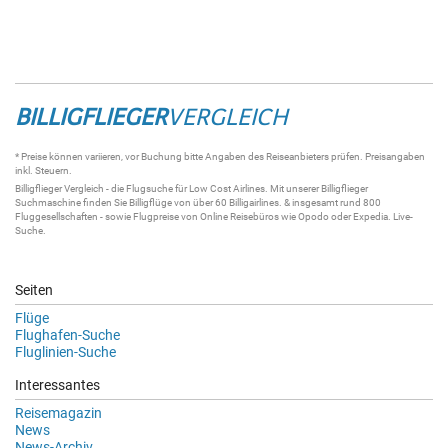
BILLIGFLIEGER
VERGLEICH
* Preise können variieren, vor Buchung bitte Angaben des Reiseanbieters prüfen. Preisangaben
inkl. Steuern.
Billigflieger
Vergleich - die
Flugsuche
für Low Cost Airlines. Mit unserer
Billigflieger
Suchmaschine
finden Sie
Billigflüge
von über 60
Billigairlines
. & insgesamt rund 800
Fluggesellschaften - sowie Flugpreise von Online Reisebüros wie Opodo oder Expedia.
Live-
Suche
.
Seiten
Flüge
Flughafen-Suche
Fluglinien-Suche
Interessantes
Reisemagazin
News
News-Archiv