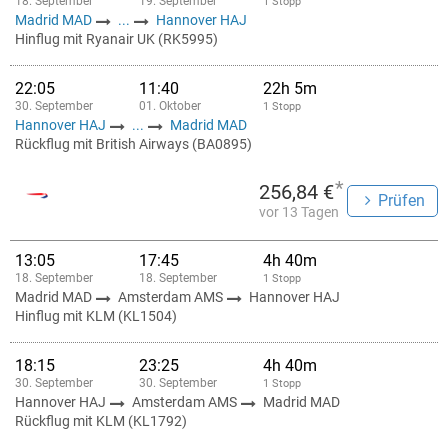
18. September
19. September
1 Stopp
Madrid MAD
...
Hannover HAJ
Hinflug mit Ryanair UK (RK5995)
22:05
11:40
22h 5m
30. September
01. Oktober
1 Stopp
Hannover HAJ
...
Madrid MAD
Rückflug mit British Airways (BA0895)
*
256,84 €
Prüfen
vor 13 Tagen
13:05
17:45
4h 40m
18. September
18. September
1 Stopp
Madrid MAD
Amsterdam AMS
Hannover HAJ
Hinflug mit KLM (KL1504)
18:15
23:25
4h 40m
30. September
30. September
1 Stopp
Hannover HAJ
Amsterdam AMS
Madrid MAD
Rückflug mit KLM (KL1792)