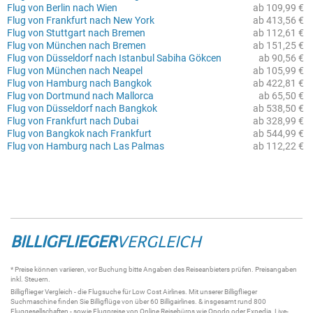
Flug von Berlin nach Wien
ab 109,99 €
Flug von Frankfurt nach New York
ab 413,56 €
Flug von Stuttgart nach Bremen
ab 112,61 €
Flug von München nach Bremen
ab 151,25 €
Flug von Düsseldorf nach Istanbul Sabiha Gökcen
ab 90,56 €
Flug von München nach Neapel
ab 105,99 €
Flug von Hamburg nach Bangkok
ab 422,81 €
Flug von Dortmund nach Mallorca
ab 65,50 €
Flug von Düsseldorf nach Bangkok
ab 538,50 €
Flug von Frankfurt nach Dubai
ab 328,99 €
Flug von Bangkok nach Frankfurt
ab 544,99 €
Flug von Hamburg nach Las Palmas
ab 112,22 €
BILLIGFLIEGER
VERGLEICH
* Preise können variieren, vor Buchung bitte Angaben des Reiseanbieters prüfen. Preisangaben
inkl. Steuern.
Billigflieger
Vergleich - die
Flugsuche
für Low Cost Airlines. Mit unserer
Billigflieger
Suchmaschine
finden Sie
Billigflüge
von über 60
Billigairlines
. & insgesamt rund 800
Fluggesellschaften - sowie Flugpreise von Online Reisebüros wie Opodo oder Expedia.
Live-