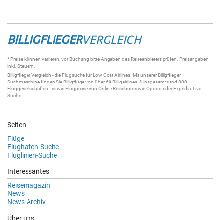
BILLIGFLIEGER
VERGLEICH
* Preise können variieren, vor Buchung bitte Angaben des Reiseanbieters prüfen. Preisangaben
inkl. Steuern.
Billigflieger
Vergleich - die
Flugsuche
für Low Cost Airlines. Mit unserer
Billigflieger
Suchmaschine
finden Sie
Billigflüge
von über 60
Billigairlines
. & insgesamt rund 800
Fluggesellschaften - sowie Flugpreise von Online Reisebüros wie Opodo oder Expedia.
Live-
Suche
.
Seiten
Flüge
Flughafen-Suche
Fluglinien-Suche
Interessantes
Reisemagazin
News
News-Archiv
Über uns