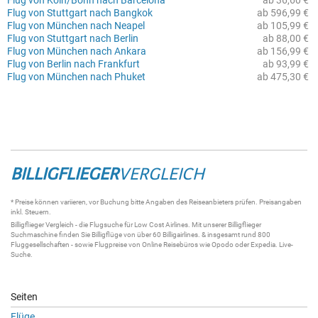
Flug von Köln/Bonn nach Barcelona
ab 36,60 €
Flug von Stuttgart nach Bangkok
ab 596,99 €
Flug von München nach Neapel
ab 105,99 €
Flug von Stuttgart nach Berlin
ab 88,00 €
Flug von München nach Ankara
ab 156,99 €
Flug von Berlin nach Frankfurt
ab 93,99 €
Flug von München nach Phuket
ab 475,30 €
BILLIGFLIEGER
VERGLEICH
* Preise können variieren, vor Buchung bitte Angaben des Reiseanbieters prüfen. Preisangaben
inkl. Steuern.
Billigflieger
Vergleich - die
Flugsuche
für Low Cost Airlines. Mit unserer
Billigflieger
Suchmaschine
finden Sie
Billigflüge
von über 60
Billigairlines
. & insgesamt rund 800
Fluggesellschaften - sowie Flugpreise von Online Reisebüros wie Opodo oder Expedia.
Live-
Suche
.
Seiten
Flüge