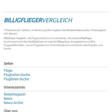
BILLIGFLIEGER
VERGLEICH
* Preise können variieren, vor Buchung bitte Angaben des Reiseanbieters prüfen. Preisangaben
inkl. Steuern.
Billigflieger
Vergleich - die
Flugsuche
für Low Cost Airlines. Mit unserer
Billigflieger
Suchmaschine
finden Sie
Billigflüge
von über 60
Billigairlines
. & insgesamt rund 800
Fluggesellschaften - sowie Flugpreise von Online Reisebüros wie Opodo oder Expedia.
Live-
Suche
.
Seiten
Flüge
Flughafen-Suche
Fluglinien-Suche
Interessantes
Reisemagazin
News
News-Archiv
Über uns