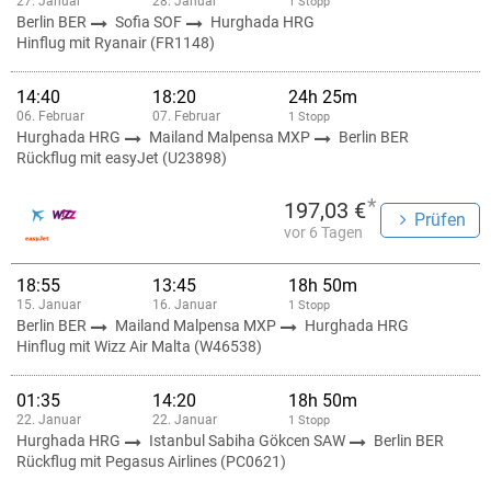
27. Januar
28. Januar
1 Stopp
Berlin BER
Sofia SOF
Hurghada HRG
Hinflug mit Ryanair (FR1148)
14:40
18:20
24h 25m
06. Februar
07. Februar
1 Stopp
Hurghada HRG
Mailand Malpensa MXP
Berlin BER
Rückflug mit easyJet (U23898)
*
197,03 €
Prüfen
vor 6 Tagen
18:55
13:45
18h 50m
15. Januar
16. Januar
1 Stopp
Berlin BER
Mailand Malpensa MXP
Hurghada HRG
Hinflug mit Wizz Air Malta (W46538)
01:35
14:20
18h 50m
22. Januar
22. Januar
1 Stopp
Hurghada HRG
Istanbul Sabiha Gökcen SAW
Berlin BER
Rückflug mit Pegasus Airlines (PC0621)