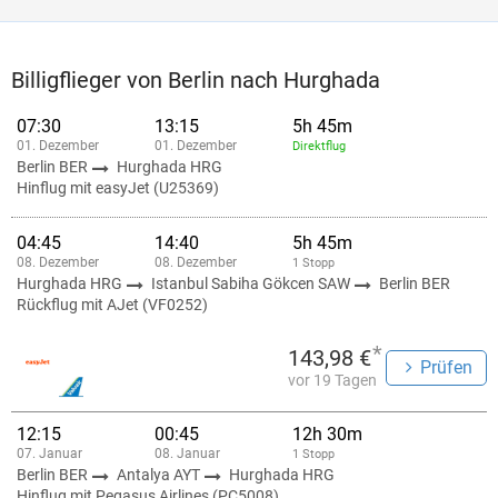
Billigflieger von Berlin nach Hurghada
07:30
13:15
5h 45m
01. Dezember
01. Dezember
Direktflug
Berlin BER
Hurghada HRG
Hinflug mit easyJet (U25369)
04:45
14:40
5h 45m
08. Dezember
08. Dezember
1 Stopp
Hurghada HRG
Istanbul Sabiha Gökcen SAW
Berlin BER
Rückflug mit AJet (VF0252)
*
143,98 €
Prüfen
vor 19 Tagen
12:15
00:45
12h 30m
07. Januar
08. Januar
1 Stopp
Berlin BER
Antalya AYT
Hurghada HRG
Hinflug mit Pegasus Airlines (PC5008)