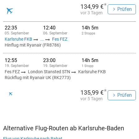
*
134,99 €
Prüfen
vor 3 Tagen
22:35
12:40
14h 5m
05. September
06. September
2 Stopps
Karlsruhe FKB
...
Fes FEZ
Hinflug mit Ryanair (FR8786)
12:55
23:00
14h 5m
19. September
19. September
1 Stopp
Fes FEZ
London Stansted STN
Karlsruhe FKB
Rückflug mit Ryanair UK (RK2773)
*
135,99 €
Prüfen
vor 5 Tagen
Alternative Flug-Routen ab Karlsruhe-Baden
Flug von Karlsruhe nach Rabat