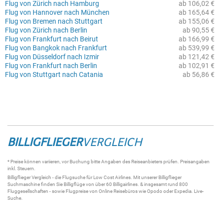
Flug von Zürich nach Hamburg
ab 106,02 €
Flug von Hannover nach München
ab 165,64 €
Flug von Bremen nach Stuttgart
ab 155,06 €
Flug von Zürich nach Berlin
ab 90,55 €
Flug von Frankfurt nach Beirut
ab 166,99 €
Flug von Bangkok nach Frankfurt
ab 539,99 €
Flug von Düsseldorf nach Izmir
ab 121,42 €
Flug von Frankfurt nach Berlin
ab 102,91 €
Flug von Stuttgart nach Catania
ab 56,86 €
BILLIGFLIEGER
VERGLEICH
* Preise können variieren, vor Buchung bitte Angaben des Reiseanbieters prüfen. Preisangaben
inkl. Steuern.
Billigflieger
Vergleich - die
Flugsuche
für Low Cost Airlines. Mit unserer
Billigflieger
Suchmaschine
finden Sie
Billigflüge
von über 60
Billigairlines
. & insgesamt rund 800
Fluggesellschaften - sowie Flugpreise von Online Reisebüros wie Opodo oder Expedia.
Live-
Suche
.