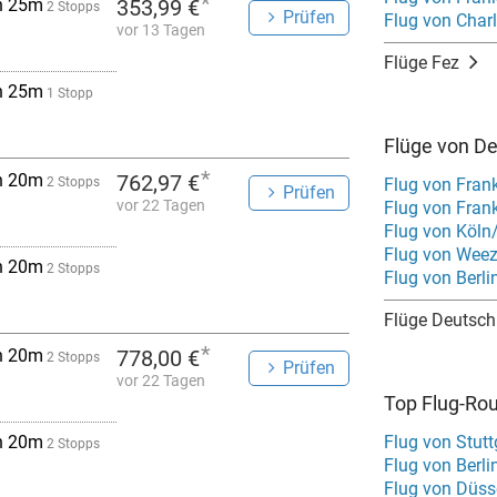
*
h 25m
353,99 €
2 Stopps
Prüfen
Flug von Charl
vor 13 Tagen
Flüge Fez
h 25m
1 Stopp
Flüge von D
*
h 20m
762,97 €
2 Stopps
Flug von Fran
Prüfen
vor 22 Tagen
Flug von Fran
Flug von Köln
Flug von Weez
h 20m
2 Stopps
Flug von Berli
Flüge Deutsch
*
h 20m
778,00 €
2 Stopps
Prüfen
vor 22 Tagen
Top Flug-Ro
h 20m
Flug von Stut
2 Stopps
Flug von Berli
Flug von Düss