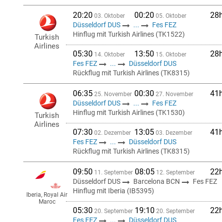
20:20
00:20
28
03. Oktober
05. Oktober
Düsseldorf DUS
...
Fes FEZ
Hinflug mit Turkish Airlines (TK1522)
Turkish
Airlines
05:30
13:50
28
14. Oktober
15. Oktober
Fes FEZ
...
Düsseldorf DUS
Rückflug mit Turkish Airlines (TK8315)
06:35
00:30
41
25. November
27. November
Düsseldorf DUS
...
Fes FEZ
Hinflug mit Turkish Airlines (TK1530)
Turkish
Airlines
07:30
13:05
41
02. Dezember
03. Dezember
Fes FEZ
...
Düsseldorf DUS
Rückflug mit Turkish Airlines (TK8315)
09:50
08:05
22
11. September
12. September
Düsseldorf DUS
Barcelona BCN
Fes FEZ
Hinflug mit Iberia (IB5395)
Iberia, Royal Air
Maroc
05:30
19:10
22
20. September
20. September
Fes FEZ
...
Düsseldorf DUS