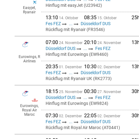
Hinflug mit easyJet (U23942)
Easyjet,
Ryanair
13:10
08:35
25
14. Oktober
15. Oktober
Fes FEZ
...
Düsseldorf DUS
Rückflug mit Ryanair (FR3546)
07:00
20:10
13
24. November
24. November
Düsseldorf DUS
...
Fes FEZ
Hinflug mit Eurowings (EW9460)
Eurowings, R
Airlines
20:35
10:30
13
01. Dezember
02. Dezember
Fes FEZ
...
Düsseldorf DUS
Rückflug mit Ryanair UK (RK2773)
18:15
00:30
30
25. November
27. November
Düsseldorf DUS
...
Fes FEZ
Hinflug mit Eurowings (EW9824)
Eurowings,
Royal Air
Maroc
07:30
22:05
30
02. Dezember
02. Dezember
Fes FEZ
...
Düsseldorf DUS
Rückflug mit Royal Air Maroc (AT0441)