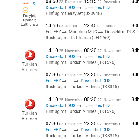
08:50
15:15
30
22. Dezember
23. Dezember
Düsseldorf DUS
...
Fes FEZ
Hinflug mit easyJet (U23948)
Easyjet,
Ryanair,
Lufthansa
14:50
22:40
30
03. Januar
03. Januar
Fes FEZ
München MUC
Düsseldorf DUS
Rückflug mit Lufthansa (LH4269)
14:10
00:30
34
25. November
27. November
Düsseldorf DUS
...
Fes FEZ
Hinflug mit Turkish Airlines (TK1526)
Turkish
Airlines
07:30
22:30
34
02. Dezember
02. Dezember
Fes FEZ
...
Düsseldorf DUS
Rückflug mit Turkish Airlines (TK8315)
14:10
00:30
34
25. November
27. November
Düsseldorf DUS
...
Fes FEZ
Hinflug mit Turkish Airlines (TK1526)
Turkish
Airlines
07:30
22:30
34
02. Dezember
02. Dezember
Fes FEZ
...
Düsseldorf DUS
Rückflug mit Turkish Airlines (TK8315)