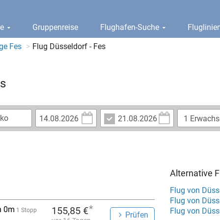
ge
Gruppenreise
Flughafen-Suche
Fluglini
ge Fes
Flug Düsseldorf - Fes
es
Alternative 
Flug von Düss
Flug von Düss
*
h 0m
155,85 €
Flug von Düss
1 Stopp
Prüfen