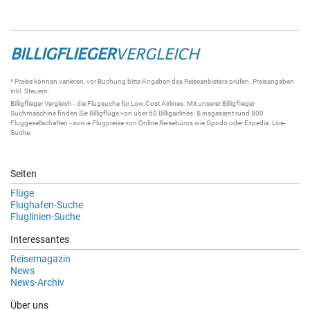
BILLIGFLIEGER
VERGLEICH
* Preise können variieren, vor Buchung bitte Angaben des Reiseanbieters prüfen. Preisangaben
inkl. Steuern.
Billigflieger
Vergleich - die
Flugsuche
für Low Cost Airlines. Mit unserer
Billigflieger
Suchmaschine
finden Sie
Billigflüge
von über 60
Billigairlines
. & insgesamt rund 800
Fluggesellschaften - sowie Flugpreise von Online Reisebüros wie Opodo oder Expedia.
Live-
Suche
.
Seiten
Flüge
Flughafen-Suche
Fluglinien-Suche
Interessantes
Reisemagazin
News
News-Archiv
Über uns