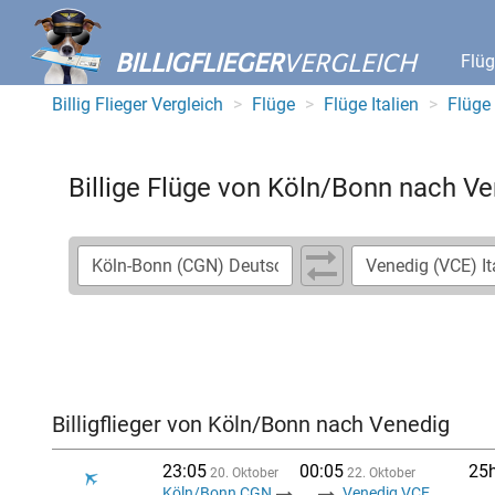
BILLIGFLIEGER
VERGLEICH
Flü
Billig Flieger Vergleich
Flüge
Flüge Italien
Flüge
Billige Flüge von Köln/Bonn nach V
Billigflieger von Köln/Bonn nach Venedig
23:05
00:05
25
20. Oktober
22. Oktober
Köln/Bonn CGN
...
Venedig VCE