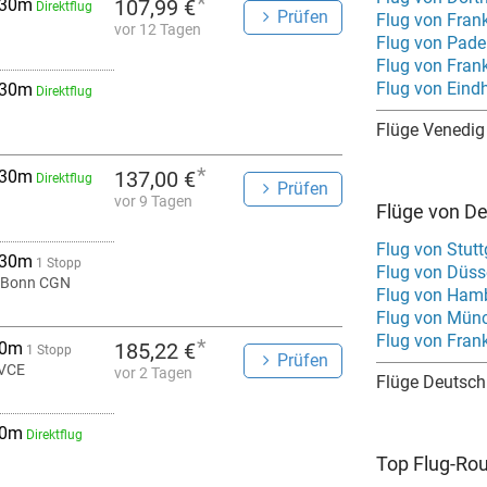
*
 30m
107,99 €
Direktflug
Prüfen
Flug von Fran
vor 12 Tagen
Flug von Pade
Flug von Fran
Flug von Eind
 30m
Direktflug
Flüge Venedig
*
 30m
137,00 €
Direktflug
Prüfen
vor 9 Tagen
Flüge von D
Flug von Stut
 30m
1 Stopp
Flug von Düss
/Bonn CGN
Flug von Ham
Flug von Mün
Flug von Fran
*
 0m
185,22 €
1 Stopp
Prüfen
 VCE
vor 2 Tagen
Flüge Deutsch
 0m
Direktflug
Top Flug-Ro