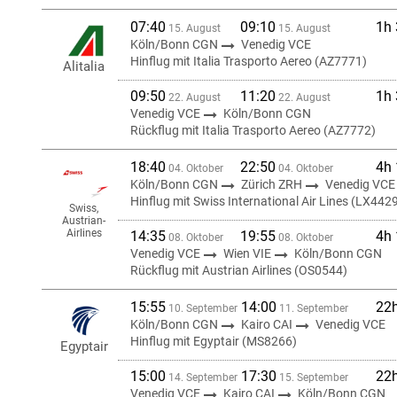
07:40
09:10
1h
15. August
15. August
Köln/Bonn CGN
Venedig VCE
Hinflug mit Italia Trasporto Aereo (AZ7771)
Alitalia
09:50
11:20
1h
22. August
22. August
Venedig VCE
Köln/Bonn CGN
Rückflug mit Italia Trasporto Aereo (AZ7772)
18:40
22:50
4h
04. Oktober
04. Oktober
Köln/Bonn CGN
Zürich ZRH
Venedig VCE
Hinflug mit Swiss International Air Lines (LX442
Swiss,
Austrian-
Airlines
14:35
19:55
4h
08. Oktober
08. Oktober
Venedig VCE
Wien VIE
Köln/Bonn CGN
Rückflug mit Austrian Airlines (OS0544)
15:55
14:00
22
10. September
11. September
Köln/Bonn CGN
Kairo CAI
Venedig VCE
Hinflug mit Egyptair (MS8266)
Egyptair
15:00
17:30
22
14. September
15. September
Venedig VCE
Kairo CAI
Köln/Bonn CGN