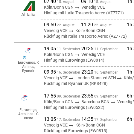
07:40
09:10
1h
15. August
15. August
Köln/Bonn CGN
Venedig VCE
Hinflug mit Italia Trasporto Aereo (AZ7771)
Alitalia
09:50
11:20
1h
22. August
22. August
Venedig VCE
Köln/Bonn CGN
Rückflug mit Italia Trasporto Aereo (AZ7772)
19:05
20:35
1h
11. September
11. September
Köln/Bonn CGN
Venedig VCE
Hinflug mit Eurowings (EW0814)
Eurowings, R
Airlines,
Ryanair
09:35
23:20
1h
16. September
16. September
Venedig VCE
London Stansted STN
Köln
Rückflug mit Ryanair UK (RK8428)
17:55
23:55
6h
09. September
09. September
Köln/Bonn CGN
Barcelona BCN
Venedig
Hinflug mit Eurowings (EW0522)
Eurowings,
Aerolinea LC
Busre
13:05
14:35
6h
17. September
17. September
Venedig VCE
Köln/Bonn CGN
Rückflug mit Eurowings (EW0815)