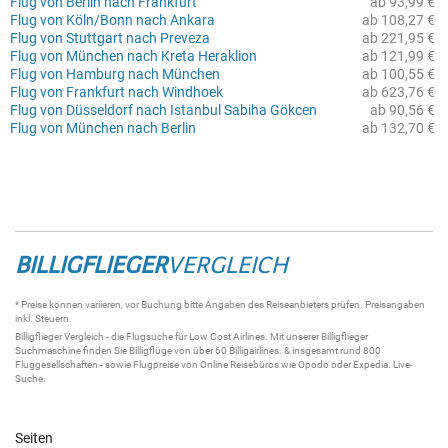
Flug von Berlin nach Frankfurt
ab 93,99 €
Flug von Köln/Bonn nach Ankara
ab 108,27 €
Flug von Stuttgart nach Preveza
ab 221,95 €
Flug von München nach Kreta Heraklion
ab 121,99 €
Flug von Hamburg nach München
ab 100,55 €
Flug von Frankfurt nach Windhoek
ab 623,76 €
Flug von Düsseldorf nach Istanbul Sabiha Gökcen
ab 90,56 €
Flug von München nach Berlin
ab 132,70 €
BILLIGFLIEGER
VERGLEICH
* Preise können variieren, vor Buchung bitte Angaben des Reiseanbieters prüfen. Preisangaben
inkl. Steuern.
Billigflieger
Vergleich - die
Flugsuche
für Low Cost Airlines. Mit unserer
Billigflieger
Suchmaschine
finden Sie
Billigflüge
von über 60
Billigairlines
. & insgesamt rund 800
Fluggesellschaften - sowie Flugpreise von Online Reisebüros wie Opodo oder Expedia.
Live-
Suche
.
Seiten