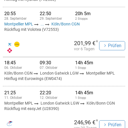
20:55
22:50
20h 5m
28. September
29. September
2 Stopps
Montpellier MPL
...
Köln/Bonn CGN
Rückflug mit Volotea (V72553)
*
201,99 €
Prüfen
vor 6 Tagen
18:45
09:30
14h 45m
06. Oktober
07. Oktober
1 Stopp
Köln/Bonn CGN
London Gatwick LGW
Montpellier MPL
Hinflug mit Eurowings (EW0474)
21:25
22:20
14h 45m
11. Oktober
12. Oktober
1 Stopp
Montpellier MPL
London Gatwick LGW
Köln/Bonn CGN
Rückflug mit easyJet (U28390)
*
246,96 €
Prüfen