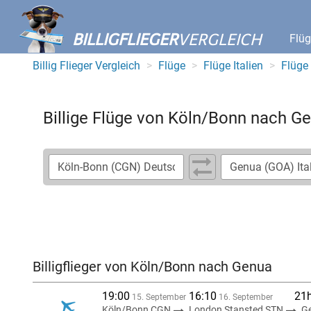
BILLIGFLIEGER
VERGLEICH
Flü
Billig Flieger Vergleich
Flüge
Flüge Italien
Flüge
Billige Flüge von Köln/Bonn nach G
Billigflieger von Köln/Bonn nach Genua
19:00
16:10
21
15. September
16. September
Köln/Bonn CGN
London Stansted STN
G