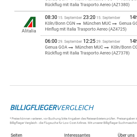
Rückflug mit Italia Trasporto Aereo (AZ1380)
08:30
23:20
14
15. September
15. September
Köln/Bonn CGN
München MUC
Genua G
Hinflug mit Italia Trasporto Aereo (AZ4725)
Alitalia
06:00
12:25
14
29. September
29. September
Genua GOA
München MUC
Köln/Bonn C
Rückflug mit Italia Trasporto Aereo (AZ7378)
BILLIGFLIEGER
VERGLEICH
* Preise können variieren, vor Buchung bitte Angaben des Reiseanbieters prüfen. Preisangaben i
Billigflieger
Vergleich - die
Flugsuche
für Low Cost Airlines. Mit unserer
Billigflieger Suchmaschi
Seiten
Interessantes
Über uns