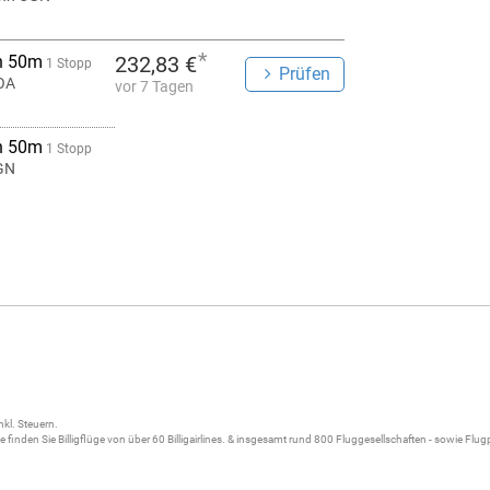
*
h 50m
232,83 €
1 Stopp
Prüfen
OA
vor 7 Tagen
h 50m
1 Stopp
GN
nkl. Steuern.
ne
finden Sie
Billigflüge
von über 60
Billigairlines
. & insgesamt rund 800 Fluggesellschaften - sowie Flu