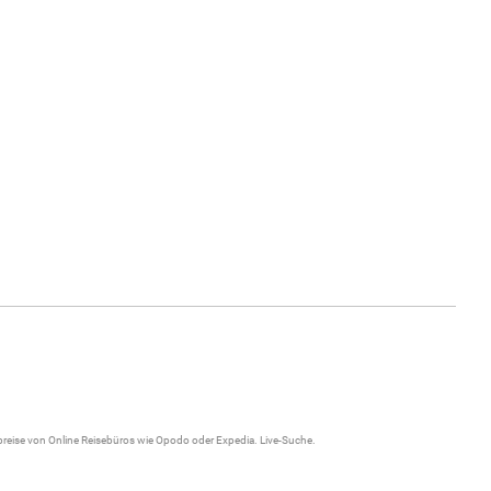
gpreise von Online Reisebüros wie Opodo oder Expedia.
Live-Suche
.