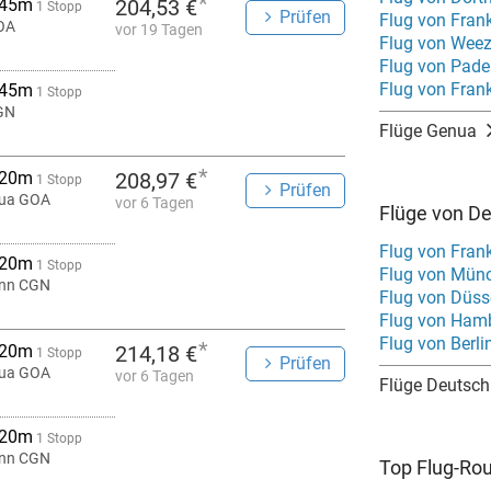
*
 45m
204,53 €
1 Stopp
Prüfen
Flug von Fran
OA
vor 19 Tagen
Flug von Wee
Flug von Pade
Flug von Fran
 45m
1 Stopp
GN
Flüge Genua
*
 20m
208,97 €
1 Stopp
Prüfen
ua GOA
vor 6 Tagen
Flüge von D
Flug von Fran
 20m
1 Stopp
Flug von Mün
onn CGN
Flug von Düss
Flug von Ham
Flug von Berl
*
 20m
214,18 €
1 Stopp
Prüfen
ua GOA
vor 6 Tagen
Flüge Deutsch
 20m
1 Stopp
onn CGN
Top Flug-Ro